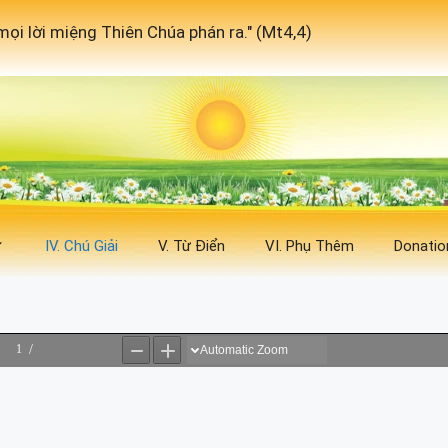
ọi lời miệng Thiên Chúa phán ra." (Mt4,4)
IV. Chú Giải
V. Từ Điển
VI. Phụ Thêm
Donatio