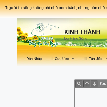
Chuyển
"Người ta sống không chỉ nhờ cơm bánh, nhưng còn nhờ m
đến
nội
dung
KINH THÁNH
Lời Hằng Sống
Dẫn Nhập
II. Cựu Ước
III. Tân Ước