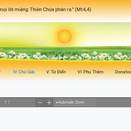
ọi lời miệng Thiên Chúa phán ra." (Mt4,4)
IV. Chú Giải
V. Từ Điển
VI. Phụ Thêm
Donatio