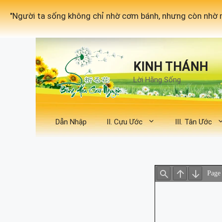
Chuyển
"Người ta sống không chỉ nhờ cơm bánh, nhưng còn nhờ m
đến
nội
dung
KINH THÁNH
Lời Hằng Sống
Dẫn Nhập
II. Cựu Ước
III. Tân Ước