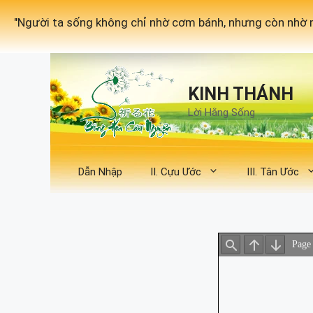
Chuyển
"Người ta sống không chỉ nhờ cơm bánh, nhưng còn nhờ m
đến
nội
dung
KINH THÁNH
Lời Hằng Sống
Dẫn Nhập
II. Cựu Ước
III. Tân Ước