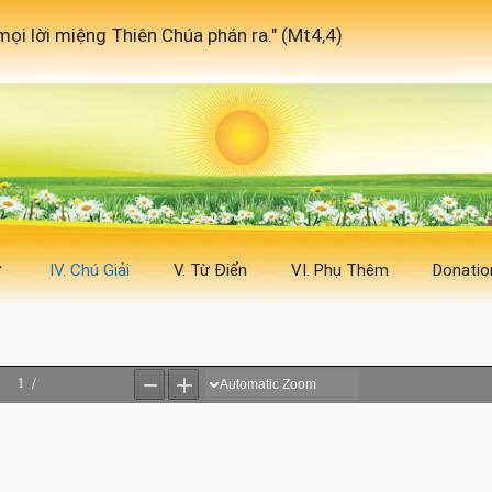
ọi lời miệng Thiên Chúa phán ra." (Mt4,4)
IV. Chú Giải
V. Từ Điển
VI. Phụ Thêm
Donatio