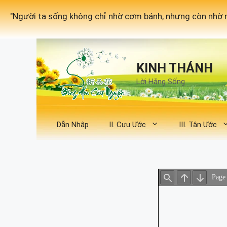
Chuyển
"Người ta sống không chỉ nhờ cơm bánh, nhưng còn nhờ m
đến
nội
dung
KINH THÁNH
Lời Hằng Sống
Dẫn Nhập
II. Cựu Ước
III. Tân Ước