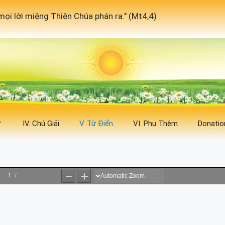
ọi lời miệng Thiên Chúa phán ra." (Mt4,4)
IV. Chú Giải
V. Từ Điển
VI. Phụ Thêm
Donatio