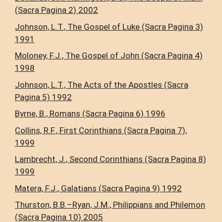
(Sacra Pagina 2) 2002
Johnson, L.T., The Gospel of Luke (Sacra Pagina 3)
1991
Moloney, F.J., The Gospel of John (Sacra Pagina 4)
1998
Johnson, L.T., The Acts of the Apostles (Sacra
Pagina 5) 1992
Byrne, B., Romans (Sacra Pagina 6) 1996
Collins, R.F., First Corinthians (Sacra Pagina 7),
1999
Lambrecht, J., Second Corinthians (Sacra Pagina 8)
1999
Matera, F.J., Galatians (Sacra Pagina 9) 1992
Thurston, B.B.–Ryan, J.M., Philippians and Philemon
(Sacra Pagina 10) 2005