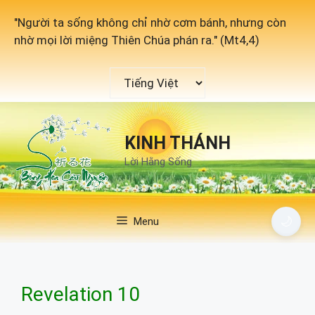
Chuyển
"Người ta sống không chỉ nhờ cơm bánh, nhưng còn
đến
nhờ mọi lời miệng Thiên Chúa phán ra." (Mt4,4)
nội
dung
Chọn
một
ngôn
ngữ
KINH THÁNH
Lời Hằng Sống
🌙
Menu
Revelation 10