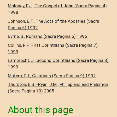
Moloney, F.J., The Gospel of John (Sacra Pagina 4)
1998
Johnson, L.T., The Acts of the Apostles (Sacra
Pagina 5) 1992
Byrne, B., Romans (Sacra Pagina 6) 1996
Collins, R.F., First Corinthians (Sacra Pagina 7),
1999
Lambrecht, J., Second Corinthians (Sacra Pagina 8)
1999
Matera, F.J., Galatians (Sacra Pagina 9) 1992
Thurston, B.B.–Ryan, J.M., Philippians and Philemon
(Sacra Pagina 10) 2005
About this page