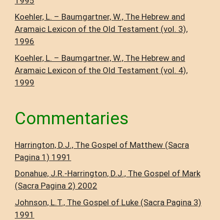
1995
Koehler, L. – Baumgartner, W., The Hebrew and
Aramaic Lexicon of the Old Testament (vol. 3),
1996
Koehler, L. – Baumgartner, W., The Hebrew and
Aramaic Lexicon of the Old Testament (vol. 4),
1999
Commentaries
Harrington, D.J., The Gospel of Matthew (Sacra
Pagina 1) 1991
Donahue, J.R.-Harrington, D.J., The Gospel of Mark
(Sacra Pagina 2) 2002
Johnson, L.T., The Gospel of Luke (Sacra Pagina 3)
1991