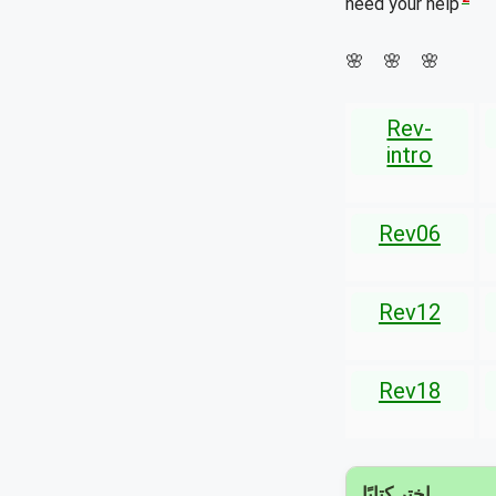
need your help
🌸 🌸 🌸
Rev-
intro
Rev06
Rev12
Rev18
اختر كتابًا