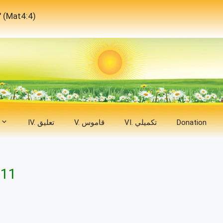
"لَيْسَ بِالْخُبْزِ وَحْدَهُ يَحْيَا الإِنْسَانُ، بَلْ بِكُلِّ كَلِمَةٍ تَخْرُجُ مِنْ فَمِ اللهِ."
Donation
VI. تكميلي
V. قاموس
IV. تعليق
 11