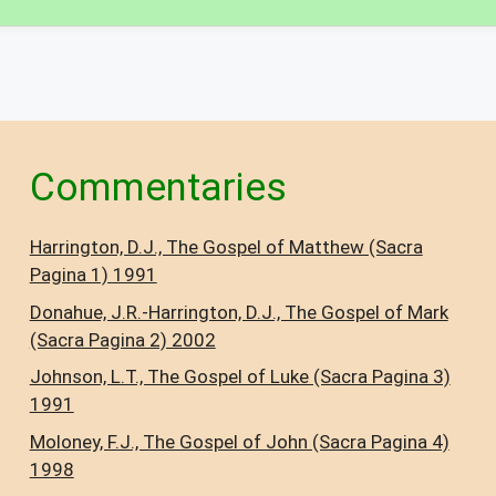
Commentaries
Harrington, D.J., The Gospel of Matthew (Sacra
Pagina 1) 1991
Donahue, J.R.-Harrington, D.J., The Gospel of Mark
(Sacra Pagina 2) 2002
Johnson, L.T., The Gospel of Luke (Sacra Pagina 3)
1991
Moloney, F.J., The Gospel of John (Sacra Pagina 4)
1998