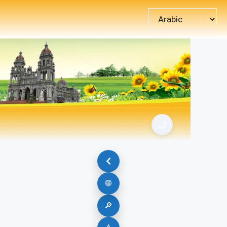
اختر
لغة
🌙
🌐
🔎