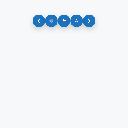
🌐
🔎
A