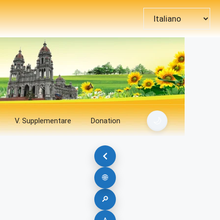
Scegli
una
lingua
🌙
V. Supplementare
Donation
🌐
🔎