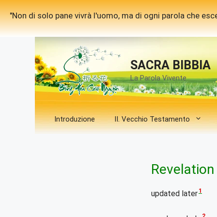
Vai
"Non di solo pane vivrà l'uomo, ma di ogni parola che esce
al
contenuto
SACRA BIBBIA
La Parola Vivente
Introduzione
II. Vecchio Testamento
Revelation
1
updated later
2