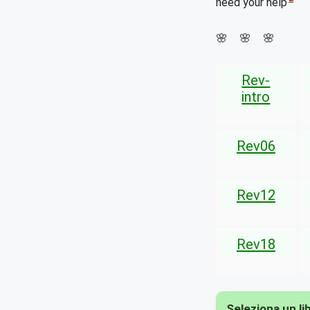
need your help
🌸 🌸 🌸
Rev-
intro
Rev06
Rev12
Rev18
Seleziona un li