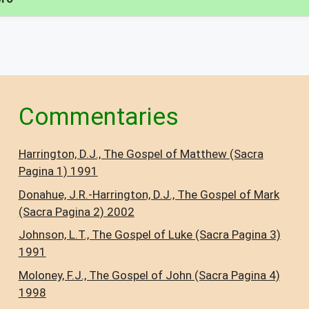
Commentaries
Harrington, D.J., The Gospel of Matthew (Sacra
Pagina 1) 1991
Donahue, J.R.-Harrington, D.J., The Gospel of Mark
(Sacra Pagina 2) 2002
Johnson, L.T., The Gospel of Luke (Sacra Pagina 3)
1991
Moloney, F.J., The Gospel of John (Sacra Pagina 4)
1998