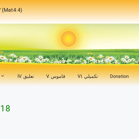
"لَيْسَ بِالْخُبْزِ وَحْدَهُ يَحْيَا الإِنْسَانُ، بَلْ بِكُلِّ كَلِمَةٍ تَخْرُجُ مِنْ فَمِ اللهِ."
Donation
VI. تكميلي
V. قاموس
IV. تعليق
 18