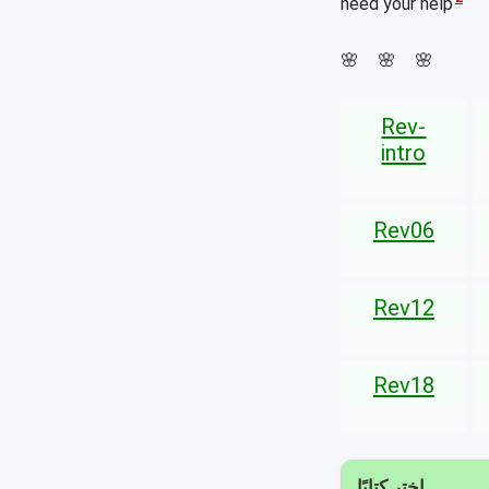
need your help
🌸 🌸 🌸
Rev-
intro
Rev06
Rev12
Rev18
اختر كتابًا