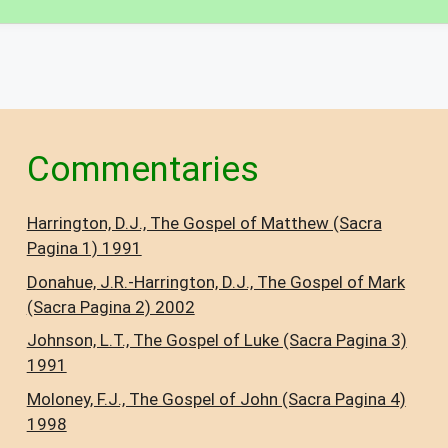
Commentaries
Harrington, D.J., The Gospel of Matthew (Sacra
Pagina 1) 1991
Donahue, J.R.-Harrington, D.J., The Gospel of Mark
(Sacra Pagina 2) 2002
Johnson, L.T., The Gospel of Luke (Sacra Pagina 3)
1991
Moloney, F.J., The Gospel of John (Sacra Pagina 4)
1998