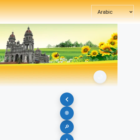
اختر
لغة
🌙
🌐
🔎