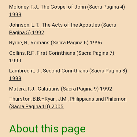
Moloney, F.J., The Gospel of John (Sacra Pagina 4)
1998
Johnson, L.T., The Acts of the Apostles (Sacra
Pagina 5) 1992
Byrne, B., Romans (Sacra Pagina 6) 1996
Collins, R.F., First Corinthians (Sacra Pagina 7),
1999
Lambrecht, J., Second Corinthians (Sacra Pagina 8)
1999
Matera, F.J., Galatians (Sacra Pagina 9) 1992
Thurston, B.B.–Ryan, J.M., Philippians and Philemon
(Sacra Pagina 10) 2005
About this page