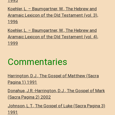
1995
Koehler, L. – Baumgartner, W., The Hebrew and
Aramaic Lexicon of the Old Testament (vol. 3),
1996
Koehler, L. – Baumgartner, W., The Hebrew and
Aramaic Lexicon of the Old Testament (vol. 4),
1999
Commentaries
Harrington, D.J., The Gospel of Matthew (Sacra
Pagina 1) 1991
Donahue, J.R.-Harrington, D.J., The Gospel of Mark
(Sacra Pagina 2) 2002
Johnson, L.T., The Gospel of Luke (Sacra Pagina 3)
1991