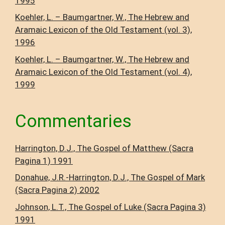
1995
Koehler, L. – Baumgartner, W., The Hebrew and
Aramaic Lexicon of the Old Testament (vol. 3),
1996
Koehler, L. – Baumgartner, W., The Hebrew and
Aramaic Lexicon of the Old Testament (vol. 4),
1999
Commentaries
Harrington, D.J., The Gospel of Matthew (Sacra
Pagina 1) 1991
Donahue, J.R.-Harrington, D.J., The Gospel of Mark
(Sacra Pagina 2) 2002
Johnson, L.T., The Gospel of Luke (Sacra Pagina 3)
1991