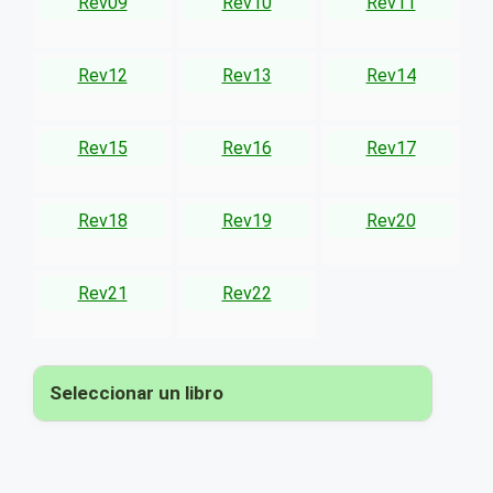
Rev09
Rev10
Rev11
Rev12
Rev13
Rev14
Rev15
Rev16
Rev17
Rev18
Rev19
Rev20
Rev21
Rev22
Seleccionar un libro
▾