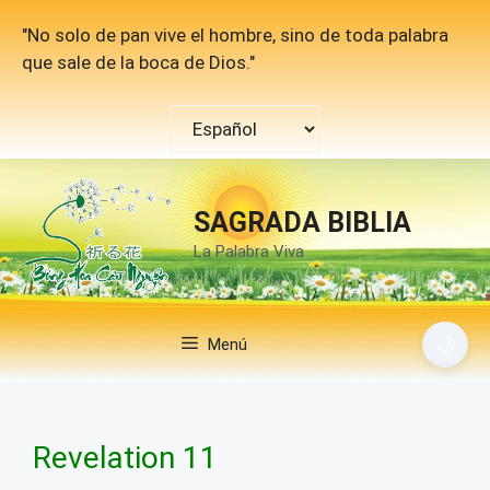
Saltar
"No solo de pan vive el hombre, sino de toda palabra
al
que sale de la boca de Dios."
contenido
Elegir
un
idioma
SAGRADA BIBLIA
La Palabra Viva
🌙
Menú
Revelation 11