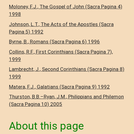
Moloney, F.J., The Gospel of John (Sacra Pagina 4)
1998
Johnson, L.T., The Acts of the Apostles (Sacra
Pagina 5) 1992
Byrne, B., Romans (Sacra Pagina 6) 1996
Collins, R.F., First Corinthians (Sacra Pagina 7),
1999
Lambrecht, J., Second Corinthians (Sacra Pagina 8)
1999
Matera, F.J., Galatians (Sacra Pagina 9) 1992
Thurston, B.B.–Ryan, J.M., Philippians and Philemon
(Sacra Pagina 10) 2005
About this page