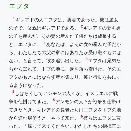
エフタ
1
ギレアドの人エフタは、勇者であった。彼は遊女
2
の子で、父親はギレアドである。
ギレアドの妻も男
の子を産んだ。その妻の産んだ子供たちは成長する
と、エフタに、「あなたは、よその女の産んだ子だか
ら、わたしたちの父の家にはあなたが受け継ぐものは
3
ない」と言って、彼を追い出した。
エフタは兄弟た
ちから逃れて、トブの地に、身を落ち着けた。そのエ
フタのもとにはならず者が集まり、彼と行動を共にす
るようになった。
4
しばらくしてアンモンの人々が、イスラエルに戦
5
争を仕掛けてきた。
アンモンの人々が戦争を仕掛け
てきたとき、ギレアドの長老たちはエフタをトブの地
6
から連れ戻そうと、やって来た。
彼らはエフタに言
った。「帰って来てください。わたしたちの指揮官に