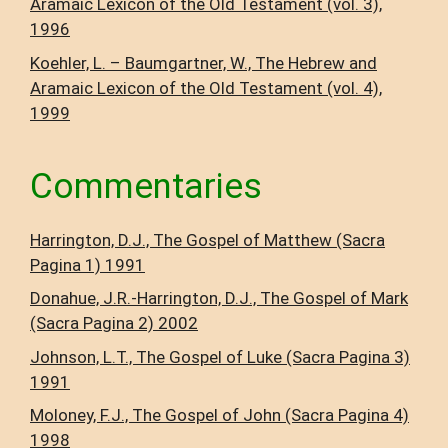
Aramaic Lexicon of the Old Testament (vol. 3),
1996
Koehler, L. – Baumgartner, W., The Hebrew and
Aramaic Lexicon of the Old Testament (vol. 4),
1999
Commentaries
Harrington, D.J., The Gospel of Matthew (Sacra
Pagina 1) 1991
Donahue, J.R.-Harrington, D.J., The Gospel of Mark
(Sacra Pagina 2) 2002
Johnson, L.T., The Gospel of Luke (Sacra Pagina 3)
1991
Moloney, F.J., The Gospel of John (Sacra Pagina 4)
1998