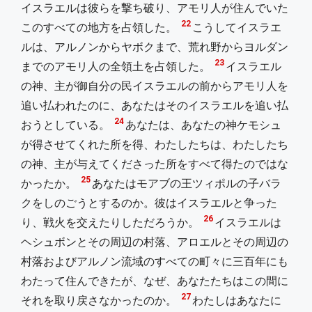
イスラエルは彼らを撃ち破り、アモリ人が住んでいた
22
このすべての地方を占領した。
こうしてイスラエ
ルは、アルノンからヤボクまで、荒れ野からヨルダン
23
までのアモリ人の全領土を占領した。
イスラエル
の神、主が御自分の民イスラエルの前からアモリ人を
追い払われたのに、あなたはそのイスラエルを追い払
24
おうとしている。
あなたは、あなたの神ケモシュ
が得させてくれた所を得、わたしたちは、わたしたち
の神、主が与えてくださった所をすべて得たのではな
25
かったか。
あなたはモアブの王ツィポルの子バラ
クをしのごうとするのか。彼はイスラエルと争った
26
り、戦火を交えたりしただろうか。
イスラエルは
ヘシュボンとその周辺の村落、アロエルとその周辺の
村落およびアルノン流域のすべての町々に三百年にも
わたって住んできたが、なぜ、あなたたちはこの間に
27
それを取り戻さなかったのか。
わたしはあなたに