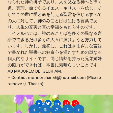
なられた神の御子であり、人を父なる神へと導く
道、真理、命であるイエス・キリストを信じ、そ
してこの世に愛と命を与える聖霊を信じるすべて
の人に対して、神のみことばは生ける言葉であ
り、人生の充実と真の幸福をもたらすのです。
イノルハナは、神のみことばを多くの異なる言
語でできるだけ多くの人々に届けようと努力して
います。しかし、最初に、これはさまざまな言語
で書かれた聖書への好奇心を満たすための単なる
個人的なサイトです。同じ情熱を持った兄弟姉妹
の協力ができれば、本当に素晴らしいことです。
AD MAJOREM DEI GLORIAM.
– Contact me: inoruhana{@}hotmail.com (Please
remove {}. Thanks)
🌐
🔎
A
AMDG © 2026
INORUHANA