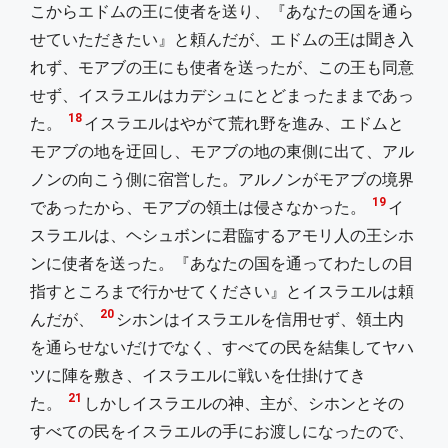
こからエドムの王に使者を送り、『あなたの国を通ら
せていただきたい』と頼んだが、エドムの王は聞き入
れず、モアブの王にも使者を送ったが、この王も同意
せず、イスラエルはカデシュにとどまったままであっ
18
た。
イスラエルはやがて荒れ野を進み、エドムと
モアブの地を迂回し、モアブの地の東側に出て、アル
ノンの向こう側に宿営した。アルノンがモアブの境界
19
であったから、モアブの領土は侵さなかった。
イ
スラエルは、ヘシュボンに君臨するアモリ人の王シホ
ンに使者を送った。『あなたの国を通ってわたしの目
指すところまで行かせてください』とイスラエルは頼
20
んだが、
シホンはイスラエルを信用せず、領土内
を通らせないだけでなく、すべての民を結集してヤハ
ツに陣を敷き、イスラエルに戦いを仕掛けてき
21
た。
しかしイスラエルの神、主が、シホンとその
すべての民をイスラエルの手にお渡しになったので、