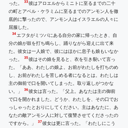
33
った。
彼はアロエルからミニトに至るまでの二十
の町とアベル・ケラミムに至るまでのアンモン人を徹
底的に撃ったので、アンモン人はイスラエルの人々に
屈服した。
34
エフタがミツパにある自分の家に帰ったとき、自
分の娘が鼓を打ち鳴らし、踊りながら迎えに出て来
た。彼女は一人娘で、彼にはほかに息子も娘もいなか
35
った。
彼はその娘を見ると、衣を引き裂いて言っ
た。「ああ、わたしの娘よ。お前がわたしを打ちのめ
し、お前がわたしを苦しめる者になるとは。わたしは
主の御前で口を開いてしまった。取り返しがつかな
36
い。」
彼女は言った。「父上。あなたは主の御前
で口を開かれました。どうか、わたしを、その口でお
っしゃったとおりにしてください。主はあなたに、あ
なたの敵アンモン人に対して復讐させてくださったの
37
ですから。」
彼女は更に言った。「わたしにこう