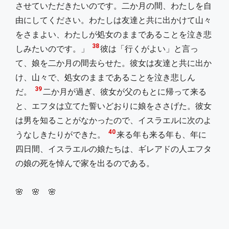
させていただきたいのです。二か月の間、わたしを自
由にしてください。わたしは友達と共に出かけて山々
をさまよい、わたしが処女のままであることを泣き悲
38
しみたいのです。」
彼は「行くがよい」と言っ
て、娘を二か月の間去らせた。彼女は友達と共に出か
け、山々で、処女のままであることを泣き悲しん
39
だ。
二か月が過ぎ、彼女が父のもとに帰って来る
と、エフタは立てた誓いどおりに娘をささげた。彼女
は男を知ることがなかったので、イスラエルに次のよ
40
うなしきたりができた。
来る年も来る年も、年に
四日間、イスラエルの娘たちは、ギレアドの人エフタ
の娘の死を悼んで家を出るのである。
🌸 🌸 🌸