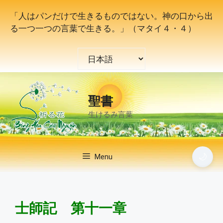
コ
「人はパンだけで生きるものではない。神の口から出
ン
る一つ一つの言葉で生きる。」（マタイ４・４）
テ
ン
言
ツ
語
へ
を
ス
選
キ
聖書
択
ッ
生けるみ言葉
プ
🌙
Menu
士師記 第十一章