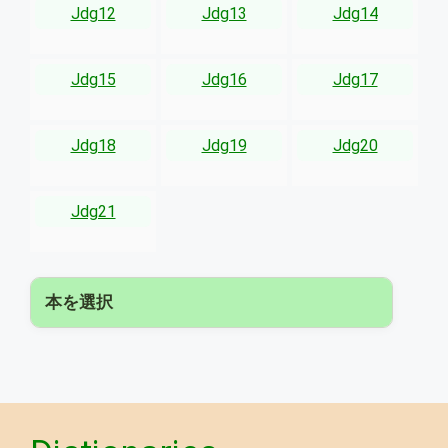
Jdg12
Jdg13
Jdg14
Jdg15
Jdg16
Jdg17
Jdg18
Jdg19
Jdg20
Jdg21
本を選択
▾