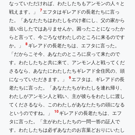
なっていただければ、わたしたちもアンモンの人々と
7
戦えます。」
エフタはギレアドの長老たちに言っ
た。「あなたたちはわたしをのけ者にし、父の家から
追い出したではありませんか。困ったことになったか
らと言って、今ごろなぜわたしのところに来るのです
8
か。」
ギレアドの長老たちは、エフタに言った。
「だからこそ今、あなたのところに戻って来たので
す。わたしたちと共に来て、アンモン人と戦ってくだ
さるなら、あなたにわたしたちギレアド全住民の、頭
9
になっていただきます。」
エフタは、ギレアドの長
老たちに言った。「あなたたちがわたしを連れ帰り、
わたしがアンモン人と戦い、主が彼らをわたしに渡し
てくださるなら、このわたしがあなたたちの頭になる
10
というのですね。」
ギレアドの長老たちは、エフ
タに言った。「主がわたしたちの一問一答の証人で
す。わたしたちは必ずあなたのお言葉どおりにいたし