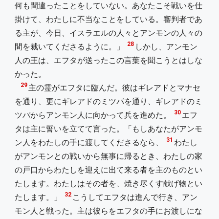
何も間違ったことをしていない。あなたこそ戦いを仕
掛けて、わたしに不当なことをしている。審判者であ
る主が、今日、イスラエルの人々とアンモンの人々の
28
間を裁いてくださるように。」
しかし、アンモン
人の王は、エフタが送ったこの言葉を聞こうとはしな
かった。
29
主の霊がエフタに臨んだ。彼はギレアドとマナセ
を通り、更にギレアドのミツパを通り、ギレアドのミ
30
ツパからアンモン人に向かって兵を進めた。
エフ
タは主に誓いを立てて言った。「もしあなたがアンモ
31
ン人をわたしの手に渡してくださるなら、
わたし
がアンモンとの戦いから無事に帰るとき、わたしの家
の戸口からわたしを迎えに出て来る者を主のものとい
たします。わたしはその者を、焼き尽くす献げ物とい
32
たします。」
こうしてエフタは進んで行き、アン
モン人と戦った。主は彼らをエフタの手にお渡しにな