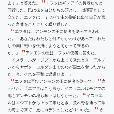
11
ます」と答えた。
エフタはギレアドの長老たちと
同行した。民は彼を自分たちの頭とし、指揮官として
立てた。エフタは、ミツパで主の御前に出て自分が言
った言葉をことごとく繰り返した。
12
エフタは、アンモンの王に使者を送って言わせ
た。「あなたはわたしと何のかかわりがあって、わた
しの国に戦いを仕掛けようと向かって来るの
13
か。」
アンモンの王はエフタの使者に答えた。
「イスラエルがエジプトから上って来たとき、アルノ
ンからヤボク、ヨルダンまでのわが国土を奪ったから
だ。今、それを平和に返還せよ。」
14
15
エフタは再びアンモンの王に使者を送って、
言
わせた。「エフタはこう言う。イスラエルはモアブの
16
地もアンモンの地も奪いはしなかった。
イスラエ
ルはエジプトから上って来たとき、荒れ野を通って葦
17
の海まで来て、更にカデシュにたどりついた。
そ