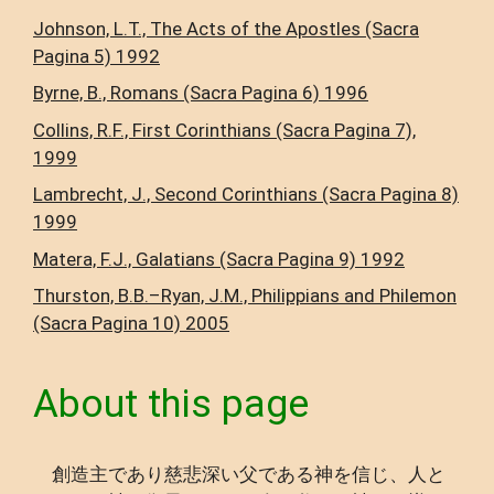
Johnson, L.T., The Acts of the Apostles (Sacra
Pagina 5) 1992
Byrne, B., Romans (Sacra Pagina 6) 1996
Collins, R.F., First Corinthians (Sacra Pagina 7),
1999
Lambrecht, J., Second Corinthians (Sacra Pagina 8)
1999
Matera, F.J., Galatians (Sacra Pagina 9) 1992
Thurston, B.B.–Ryan, J.M., Philippians and Philemon
(Sacra Pagina 10) 2005
About this page
創造主であり慈悲深い父である神を信じ、人と