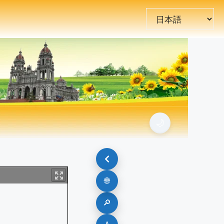
言
語
を
選
択
🌙
🌐
🔎