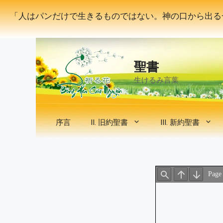
コ
「人はパンだけで生きるものではない。神の口から出る
ン
テ
ン
ツ
聖書
へ
ス
生けるみ言葉
キ
ッ
プ
序言
II. 旧約聖書
III. 新約聖書