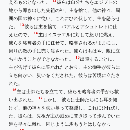
12
えるものとなった。
彼らは自分たちをエジプトの
地から導き出した先祖の神、主を捨て、他の神々、周
囲の国の神々に従い、これにひれ伏して、主を怒らせ
13
た。
彼らは主を捨て、バアルとアシュトレトに仕
14
えたので、
主はイスラエルに対して怒りに燃え、
彼らを略奪者の手に任せて、略奪されるがままにし、
周りの敵の手に売り渡された。彼らはもはや、敵に立
15
ち向かうことができなかった。
出陣するごとに、
主が告げて彼らに誓われたとおり、主の御手が彼らに
立ち向かい、災いをくだされた。彼らは苦境に立たさ
れた。
16
主は士師たちを立てて、彼らを略奪者の手から救
17
い出された。
しかし、彼らは士師たちにも耳を傾
けず、他の神々を恋い慕って姦淫し、これにひれ伏し
た。彼らは、先祖が主の戒めに聞き従って歩んでいた
道を早々に離れ、同じように歩もうとはしなかっ