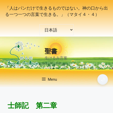
コ
「人はパンだけで生きるものではない。神の口から出
ン
る一つ一つの言葉で生きる。」（マタイ４・４）
テ
ン
言
ツ
語
へ
を
ス
選
キ
聖書
択
ッ
生けるみ言葉
プ
🌙
Menu
士師記
第二章