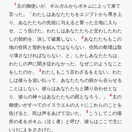
1
主の御使いが、ギルガルからボキムに上って来て
言った。「わたしはあなたたちをエジプトから導き上
り、あなたたちの先祖に与えると誓った土地に入ら
せ、こう告げた。わたしはあなたたちと交わしたわた
2
しの契約を、決して破棄しない、
あなたたちもこの
地の住民と契約を結んではならない、住民の祭壇は取
り壊さなければならない、と。しかしあなたたちは、
わたしの声に聞き従わなかった。なぜこのようなこと
3
をしたのか。
わたしもこう言わざるをえない。わた
しは彼らを追い払って、あなたたちの前から去らせる
ことはしない。彼らはあなたたちと隣り合わせとな
4
り、彼らの神々はあなたたちの罠となろう。」
主の
御使いがすべてのイスラエルの人々にこれらのことを
5
告げると、民は声をあげて泣いた。
こうしてこの場
所の名をボキム（泣く者）と呼び、彼らはここで主に
いけにえをささげた。