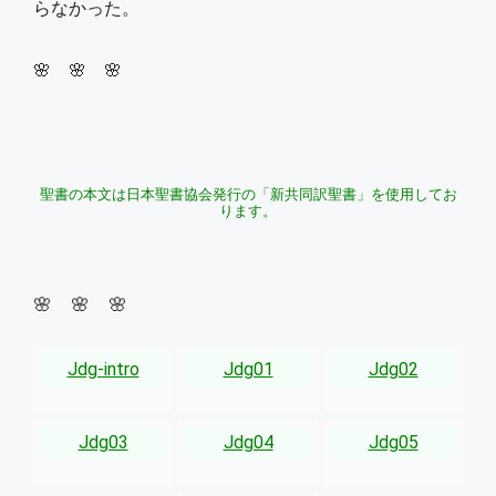
らなかった。
🌸 🌸 🌸
聖書の本文は日本聖書協会発行の「新共同訳聖書」を使用してお
ります。
🌸 🌸 🌸
Jdg-intro
Jdg01
Jdg02
Jdg03
Jdg04
Jdg05