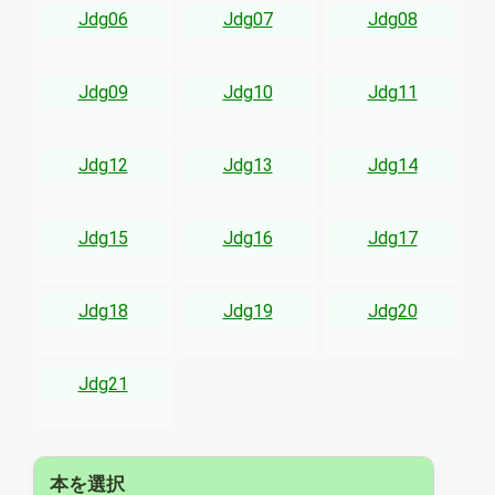
Jdg06
Jdg07
Jdg08
Jdg09
Jdg10
Jdg11
Jdg12
Jdg13
Jdg14
Jdg15
Jdg16
Jdg17
Jdg18
Jdg19
Jdg20
Jdg21
本を選択
▾