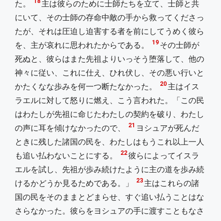
18
た。
主は彼らのために士師たちを立て、士師と共
にいて、その士師の存命中敵の手から救ってくださっ
たが、それは圧迫し迫害する者を前にしてうめく彼ら
19
を、主が哀れに思われたからである。
その士師が
死ぬと、彼らはまた先祖よりいっそう堕落して、他の
神々に従い、これに仕え、ひれ伏し、その悪い行いと
20
かたくなな歩みを何一つ断たなかった。
主はイス
ラエルに対して怒りに燃え、こう言われた。「この民
はわたしが先祖に命じたわたしの契約を破り、わたし
21
の声に耳を傾けなかったので、
ヨシュアが死んだ
ときに残した諸国の民を、わたしはもうこれ以上一人
22
も追い払わないことにする。
彼らによってイスラ
エルを試し、先祖が歩み続けたように主の道を歩み続
23
けるかどうか見るためである。」
主はこれらの諸
国の民をそのままとどまらせ、すぐ追い払うことはな
さらなかった。彼らをヨシュアの手に渡すこともなさ