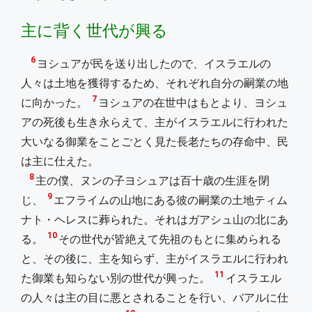
主に背く世代が興る
6
ヨシュアが民を送り出したので、イスラエルの
人々は土地を獲得するため、それぞれ自分の嗣業の地
7
に向かった。
ヨシュアの在世中はもとより、ヨシュ
アの死後も生き永らえて、主がイスラエルに行われた
大いなる御業をことごとく見た長老たちの存命中、民
は主に仕えた。
8
主の僕、ヌンの子ヨシュアは百十歳の生涯を閉
9
じ、
エフライムの山地にある彼の嗣業の土地ティム
ナト・ヘレスに葬られた。それはガアシュ山の北にあ
10
る。
その世代が皆絶えて先祖のもとに集められる
と、その後に、主を知らず、主がイスラエルに行われ
11
た御業も知らない別の世代が興った。
イスラエル
の人々は主の目に悪とされることを行い、バアルに仕