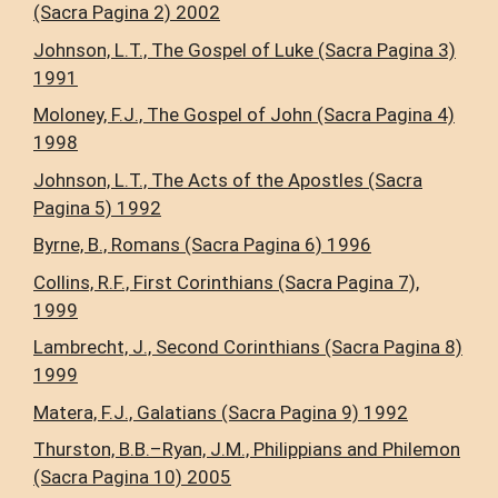
(Sacra Pagina 2) 2002
Johnson, L.T., The Gospel of Luke (Sacra Pagina 3)
1991
Moloney, F.J., The Gospel of John (Sacra Pagina 4)
1998
Johnson, L.T., The Acts of the Apostles (Sacra
Pagina 5) 1992
Byrne, B., Romans (Sacra Pagina 6) 1996
Collins, R.F., First Corinthians (Sacra Pagina 7),
1999
Lambrecht, J., Second Corinthians (Sacra Pagina 8)
1999
Matera, F.J., Galatians (Sacra Pagina 9) 1992
Thurston, B.B.–Ryan, J.M., Philippians and Philemon
(Sacra Pagina 10) 2005