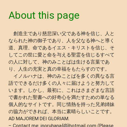
About this page
創造主であり慈悲深い父である神を信じ、人と
なられた神の御子であり、人を父なる神へと導く
道、真理、命であるイエス・キリストを信じ、そ
してこの世に愛と命を与える聖霊を信じるすべて
の人に対して、神のみことばは生ける言葉であ
り、人生の充実と真の幸福をもたらすのです。
イノルハナは、神のみことばを多くの異なる言
語でできるだけ多くの人々に届けようと努力して
います。しかし、最初に、これはさまざまな言語
で書かれた聖書への好奇心を満たすための単なる
個人的なサイトです。同じ情熱を持った兄弟姉妹
の協力ができれば、本当に素晴らしいことです。
AD MAJOREM DEI GLORIAM.
– Contact me: inoruhana{@}hotmail.com (Please