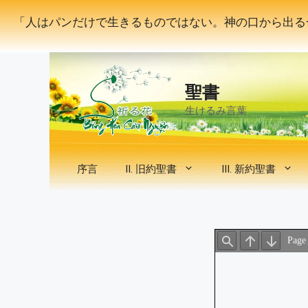
コ
「人はパンだけで生きるものではない。神の口から出る
ン
テ
ン
ツ
聖書
へ
ス
生けるみ言葉
キ
ッ
プ
序言
II. 旧約聖書
III. 新約聖書