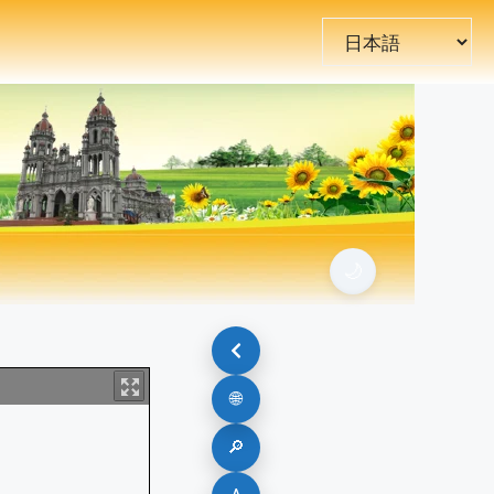
言
語
を
選
択
🌙
🌐
🔎