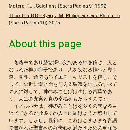
Matera, F.J., Galatians (Sacra Pagina 9) 1992
Thurston, B.B.–Ryan, J.M., Philippians and Philemon
(Sacra Pagina 10) 2005
About this page
創造主であり慈悲深い父である神を信じ、人と
なられた神の御子であり、人を父なる神へと導く
道、真理、命であるイエス・キリストを信じ、そ
してこの世に愛と命を与える聖霊を信じるすべて
の人に対して、神のみことばは生ける言葉であ
り、人生の充実と真の幸福をもたらすのです。
イノルハナは、神のみことばを多くの異なる言
語でできるだけ多くの人々に届けようと努力して
います。しかし、最初に、これはさまざまな言語
で書かれた聖書への好奇心を満たすための単なる