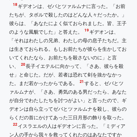
18
ギデオンは、ゼバとツァルムナに言った。「お前
たちが、タボルで殺したのはどんな人々だったか。」
彼らは、「あなたによく似ておられました。皆、王子
19
のような風貌でした」と答えた。
ギデオンは、
「それはわたしの兄弟、わたしの母の息子たちだ。主
は生きておられる。もしお前たちが彼らを生かしてお
いてくれたなら、お前たちを殺さないのに」と言
20
い、
長子イエテルに向かって、「さあ、彼らを殺
せ」と命じた。だが、若者は恐れて剣を抜かなかっ
21
た。まだ若かったからである。
すると、ゼバとツ
ァルムナが、「さあ、勇気のある男だったら、あなた
が自分でわたしたちを討つがよい」と言ったので、ギ
デオンは自ら立ってゼバとツァルムナを殺し、彼らの
らくだの首にかけてあった三日月形の飾りを取った。
22
イスラエルの人はギデオンに言った。「ミディア
ン人の手から我々を救ってくれたのはあなたですか