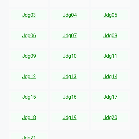
Jdg03
Jdg04
Jdg05
Jdg06
Jdg07
Jdg08
Jdg09
Jdg10
Jdg11
Jdg12
Jdg13
Jdg14
Jdg15
Jdg16
Jdg17
Jdg18
Jdg19
Jdg20
Jdg21