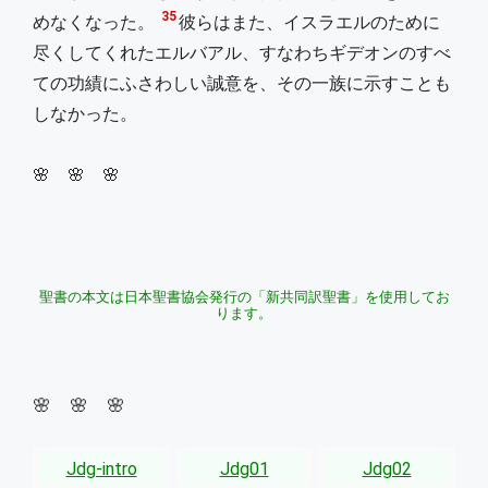
35
めなくなった。
彼らはまた、イスラエルのために
尽くしてくれたエルバアル、すなわちギデオンのすべ
ての功績にふさわしい誠意を、その一族に示すことも
しなかった。
🌸 🌸 🌸
聖書の本文は日本聖書協会発行の「新共同訳聖書」を使用してお
ります。
🌸 🌸 🌸
Jdg-intro
Jdg01
Jdg02