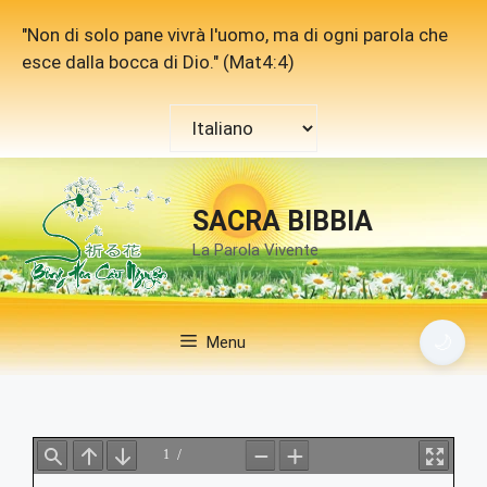
Vai
"Non di solo pane vivrà l'uomo, ma di ogni parola che
al
esce dalla bocca di Dio." (Mat4:4)
contenuto
Scegli
una
lingua
SACRA BIBBIA
La Parola Vivente
🌙
Menu