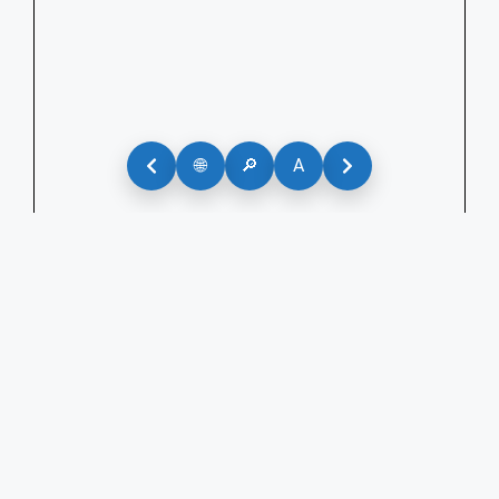
🌐
🔎
A