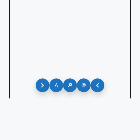
A
🔎
🌐