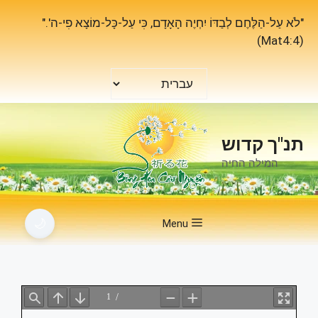
דלג
"לֹא עַל-הַלֶּחֶם לְבַדּוֹ יִחְיֶה הָאָדָם, כִּי עַל-כָּל-מוֹצָא פִי-ה'."
תוכן
(Mat4:4)
בחירת
שפה
תנ"ך קדוש
המילה החיה
🌙
Menu