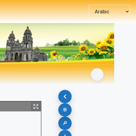
اختر
لغة
🌙
🌐
🔎