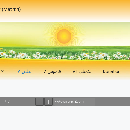
"لَيْسَ بِالْخُبْزِ وَحْدَهُ يَحْيَا الإِنْسَانُ، بَلْ بِكُلِّ كَلِمَةٍ تَخْرُجُ مِنْ فَمِ اللهِ."
Donation
VI. تكميلي
V. قاموس
IV. تعليق