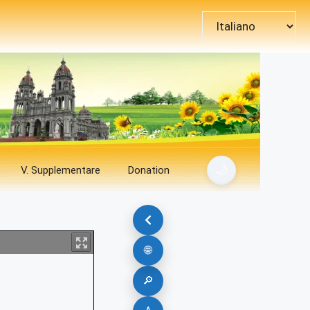
Scegli
una
lingua
🌙
V. Supplementare
Donation
🌐
🔎