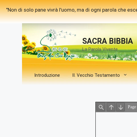
Vai
"Non di solo pane vivrà l'uomo, ma di ogni parola che esce
al
contenuto
SACRA BIBBIA
La Parola Vivente
Introduzione
II. Vecchio Testamento