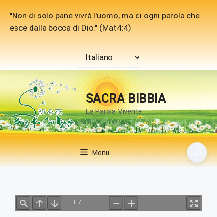
Vai
"Non di solo pane vivrà l'uomo, ma di ogni parola che
al
esce dalla bocca di Dio." (Mat4:4)
contenuto
Scegli
una
lingua
SACRA BIBBIA
La Parola Vivente
🌙
Menu