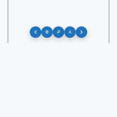
🌐
🔎
A