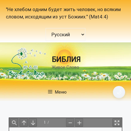
Перейти
"Не хлебом одним будет жить человек, но всяким
к
словом, исходящим из уст Божиих." (Mat4:4)
содержимому
Выбрать
язык
БИБЛИЯ
Живое Слово
🌙
Меню