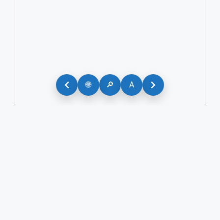
🌐
🔎
A