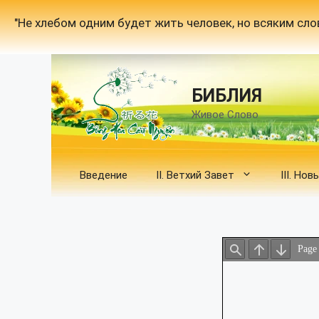
Перейти
"Не хлебом одним будет жить человек, но всяким сло
к
содержимому
БИБЛИЯ
Живое Слово
Введение
II. Ветхий Завет
III. Но