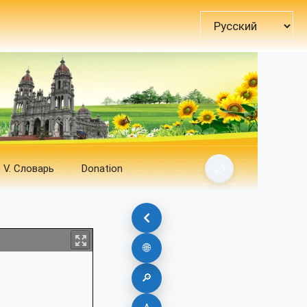
Выбрать
язык
🌙
V. Словарь
Donation
🌐
🔎