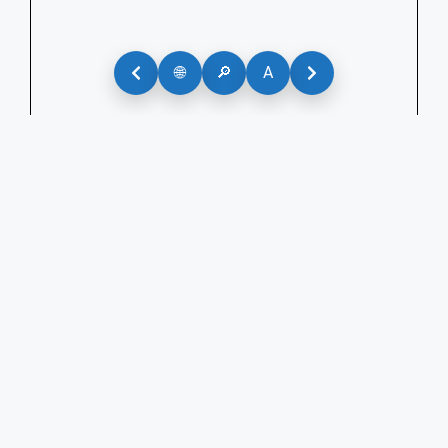
🌐
🔎
A