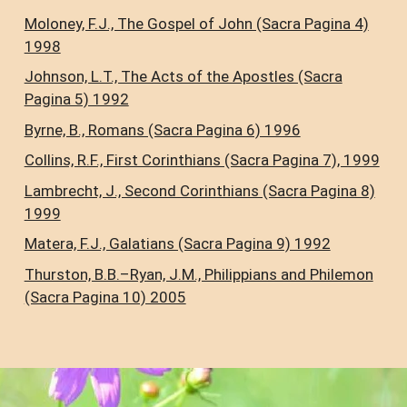
Moloney, F.J., The Gospel of John (Sacra Pagina 4)
1998
Johnson, L.T., The Acts of the Apostles (Sacra
Pagina 5) 1992
Byrne, B., Romans (Sacra Pagina 6) 1996
Collins, R.F., First Corinthians (Sacra Pagina 7), 1999
Lambrecht, J., Second Corinthians (Sacra Pagina 8)
1999
Matera, F.J., Galatians (Sacra Pagina 9) 1992
Thurston, B.B.–Ryan, J.M., Philippians and Philemon
(Sacra Pagina 10) 2005