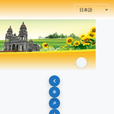
言
語
を
選
択
🌙
🌐
🔎