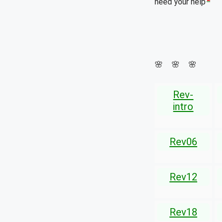
need your help
🌸 🌸 🌸
Rev-
intro
Rev06
Rev12
Rev18