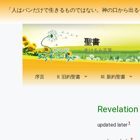
コ
「人はパンだけで生きるものではない。神の口から出る
ン
テ
ン
ツ
聖書
へ
ス
生けるみ言葉
キ
ッ
プ
序言
II. 旧約聖書
III. 新約聖書
Revelation
1
updated later
2