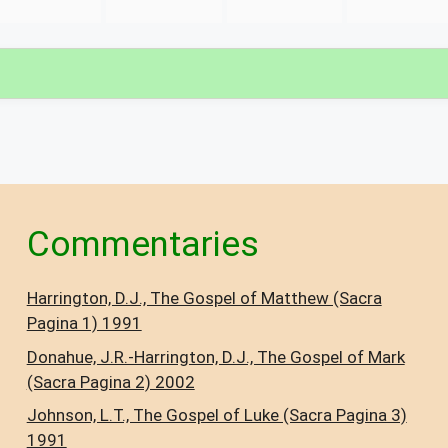
Commentaries
Harrington, D.J., The Gospel of Matthew (Sacra
Pagina 1) 1991
Donahue, J.R.-Harrington, D.J., The Gospel of Mark
(Sacra Pagina 2) 2002
Johnson, L.T., The Gospel of Luke (Sacra Pagina 3)
1991