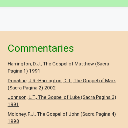
Commentaries
Harrington, D.J., The Gospel of Matthew (Sacra
Pagina 1) 1991
Donahue, J.R.-Harrington, D.J., The Gospel of Mark
(Sacra Pagina 2) 2002
Johnson, L.T., The Gospel of Luke (Sacra Pagina 3)
1991
Moloney, F.J., The Gospel of John (Sacra Pagina 4)
1998