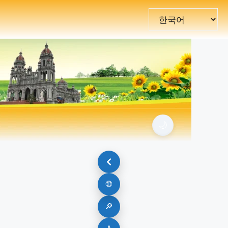
Choose
a
language
🌙
🌐
🔎