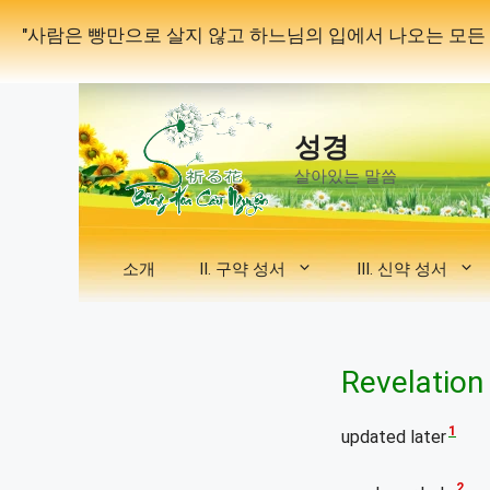
컨
"사람은 빵만으로 살지 않고 하느님의 입에서 나오는 모든 말씀
텐
츠
로
건
성경
너
뛰
살아있는 말씀
기
소개
II. 구약 성서
III. 신약 성서
Revelation
1
updated later
2