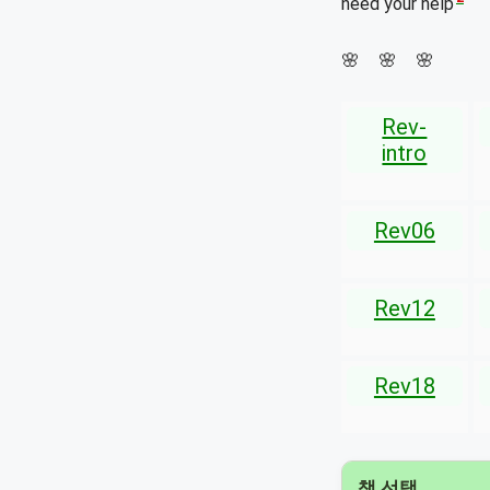
need your help
🌸 🌸 🌸
Rev-
intro
Rev06
Rev12
Rev18
책 선택