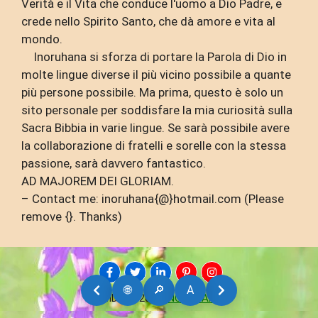
Verità e il Vita che conduce l'uomo a Dio Padre, e
crede nello Spirito Santo, che dà amore e vita al
mondo.
Inoruhana si sforza di portare la Parola di Dio in
molte lingue diverse il più vicino possibile a quante
più persone possibile. Ma prima, questo è solo un
sito personale per soddisfare la mia curiosità sulla
Sacra Bibbia in varie lingue. Se sarà possibile avere
la collaborazione di fratelli e sorelle con la stessa
passione, sarà davvero fantastico.
AD MAJOREM DEI GLORIAM.
– Contact me: inoruhana{@}hotmail.com (Please
remove {}. Thanks)
🌐
🔎
A
AMDG © 2026
INORUHANA