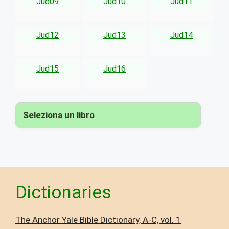
Jud09
Jud10
Jud11
Jud12
Jud13
Jud14
Jud15
Jud16
Seleziona un libro
▾
Dictionaries
The Anchor Yale Bible Dictionary, A-C, vol. 1