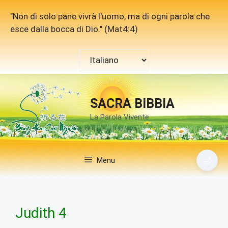
Vai
"Non di solo pane vivrà l'uomo, ma di ogni parola che
al
esce dalla bocca di Dio." (Mat4:4)
contenuto
Scegli
una
lingua
SACRA BIBBIA
La Parola Vivente
🌙
Menu
Judith 4