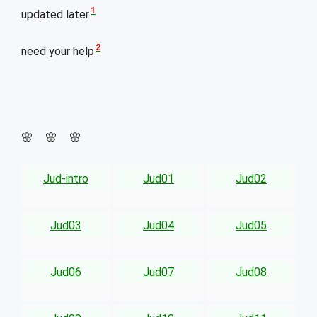
1
updated later
2
need your help
🌸 🌸 🌸
Jud-intro
Jud01
Jud02
Jud03
Jud04
Jud05
Jud06
Jud07
Jud08