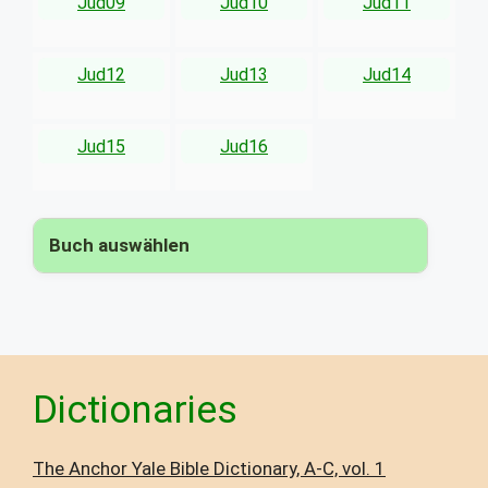
Jud09
Jud10
Jud11
Jud12
Jud13
Jud14
Jud15
Jud16
Buch auswählen
▾
Dictionaries
The Anchor Yale Bible Dictionary, A-C, vol. 1