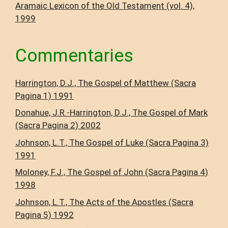
Aramaic Lexicon of the Old Testament (vol. 4),
1999
Commentaries
Harrington, D.J., The Gospel of Matthew (Sacra
Pagina 1) 1991
Donahue, J.R.-Harrington, D.J., The Gospel of Mark
(Sacra Pagina 2) 2002
Johnson, L.T., The Gospel of Luke (Sacra Pagina 3)
1991
Moloney, F.J., The Gospel of John (Sacra Pagina 4)
1998
Johnson, L.T., The Acts of the Apostles (Sacra
Pagina 5) 1992