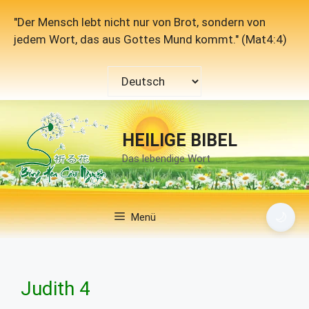
Zum
"Der Mensch lebt nicht nur von Brot, sondern von
Inhalt
jedem Wort, das aus Gottes Mund kommt." (Mat4:4)
springen
Sprache
auswählen
HEILIGE BIBEL
Das lebendige Wort
🌙
Menü
Judith 4