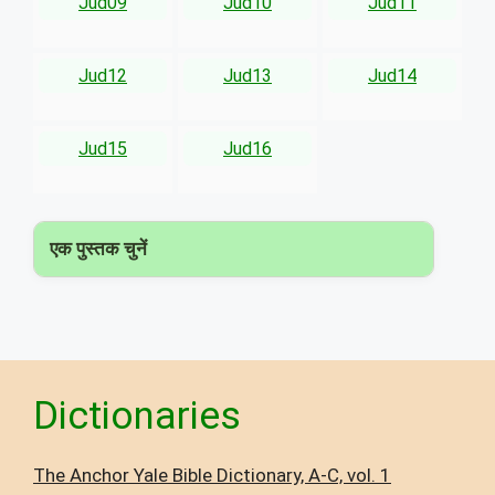
Jud09
Jud10
Jud11
Jud12
Jud13
Jud14
Jud15
Jud16
एक पुस्तक चुनें
▾
Dictionaries
The Anchor Yale Bible Dictionary, A-C, vol. 1