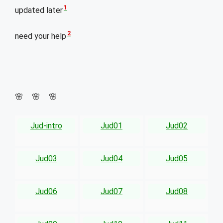
1
updated later
2
need your help
🌸 🌸 🌸
Jud-intro
Jud01
Jud02
Jud03
Jud04
Jud05
Jud06
Jud07
Jud08