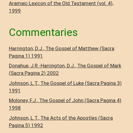
Aramaic Lexicon of the Old Testament (vol. 4),
1999
Commentaries
Harrington, D.J., The Gospel of Matthew (Sacra
Pagina 1) 1991
Donahue, J.R.-Harrington, D.J., The Gospel of Mark
(Sacra Pagina 2) 2002
Johnson, L.T., The Gospel of Luke (Sacra Pagina 3)
1991
Moloney, F.J., The Gospel of John (Sacra Pagina 4)
1998
Johnson, L.T., The Acts of the Apostles (Sacra
Pagina 5) 1992