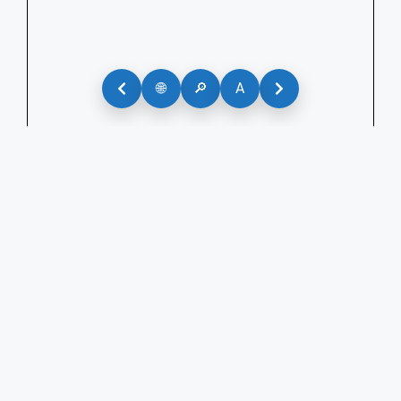
🌐
🔎
A