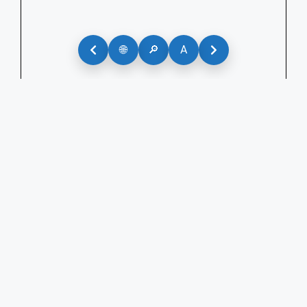
🌐
🔎
A