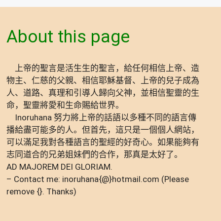
About this page
上帝的聖言是活生生的聖言，給任何相信上帝、造
物主、仁慈的父親、相信耶穌基督、上帝的兒子成為
人、道路、真理和引導人歸向父神，並相信聖靈的生
命，聖靈將愛和生命賜給世界。
Inoruhana 努力將上帝的話語以多種不同的語言傳
播給盡可能多的人。但首先，這只是一個個人網站，
可以滿足我對各種語言的聖經的好奇心。如果能夠有
志同道合的兄弟姐妹們的合作，那真是太好了。
AD MAJOREM DEI GLORIAM.
– Contact me: inoruhana{@}hotmail.com (Please
remove {}. Thanks)