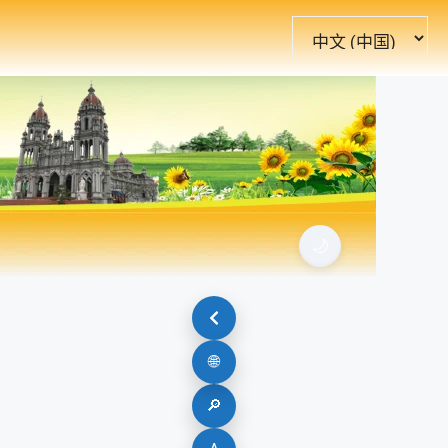
选
择
语
言
🌙
🌐
🔎