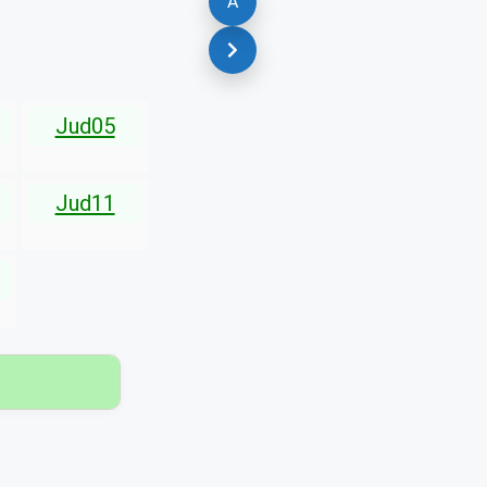
A
Jud05
Jud11
▾