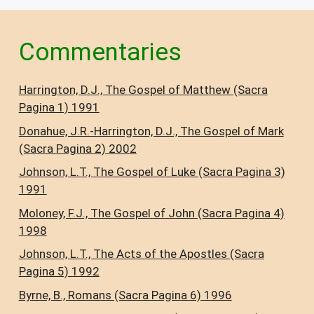
Commentaries
Harrington, D.J., The Gospel of Matthew (Sacra
Pagina 1) 1991
Donahue, J.R.-Harrington, D.J., The Gospel of Mark
(Sacra Pagina 2) 2002
Johnson, L.T., The Gospel of Luke (Sacra Pagina 3)
1991
Moloney, F.J., The Gospel of John (Sacra Pagina 4)
1998
Johnson, L.T., The Acts of the Apostles (Sacra
Pagina 5) 1992
Byrne, B., Romans (Sacra Pagina 6) 1996