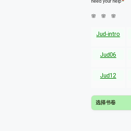
need your help
🌸 🌸 🌸
Jud-intro
Jud06
Jud12
选择书卷