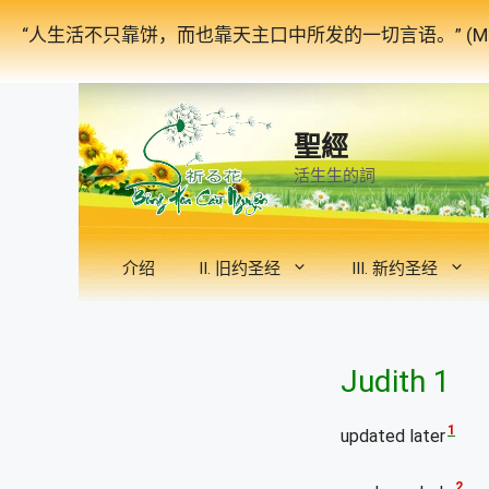
跳
“人生活不只靠饼，而也靠天主口中所发的一切言语。” (Mat
至
内
容
聖經
活生生的詞
介绍
II. 旧约圣经
III. 新约圣经
Judith 1
1
updated later
2