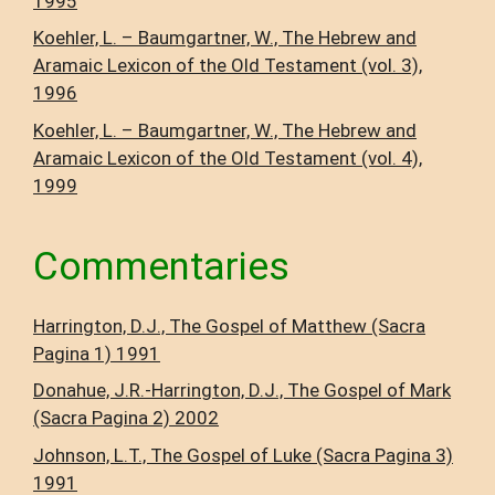
1995
Koehler, L. – Baumgartner, W., The Hebrew and
Aramaic Lexicon of the Old Testament (vol. 3),
1996
Koehler, L. – Baumgartner, W., The Hebrew and
Aramaic Lexicon of the Old Testament (vol. 4),
1999
Commentaries
Harrington, D.J., The Gospel of Matthew (Sacra
Pagina 1) 1991
Donahue, J.R.-Harrington, D.J., The Gospel of Mark
(Sacra Pagina 2) 2002
Johnson, L.T., The Gospel of Luke (Sacra Pagina 3)
1991