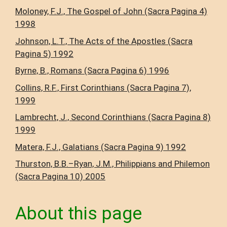
Moloney, F.J., The Gospel of John (Sacra Pagina 4)
1998
Johnson, L.T., The Acts of the Apostles (Sacra
Pagina 5) 1992
Byrne, B., Romans (Sacra Pagina 6) 1996
Collins, R.F., First Corinthians (Sacra Pagina 7),
1999
Lambrecht, J., Second Corinthians (Sacra Pagina 8)
1999
Matera, F.J., Galatians (Sacra Pagina 9) 1992
Thurston, B.B.–Ryan, J.M., Philippians and Philemon
(Sacra Pagina 10) 2005
About this page