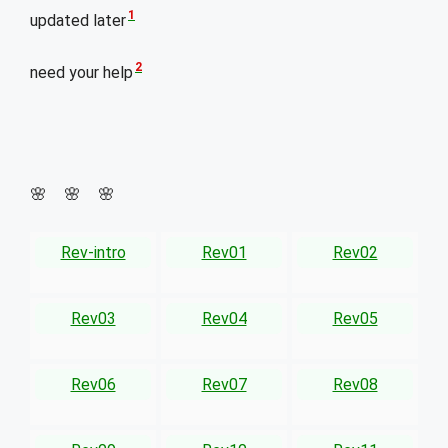
1
updated later
2
need your help
🌸 🌸 🌸
Rev-intro
Rev01
Rev02
Rev03
Rev04
Rev05
Rev06
Rev07
Rev08