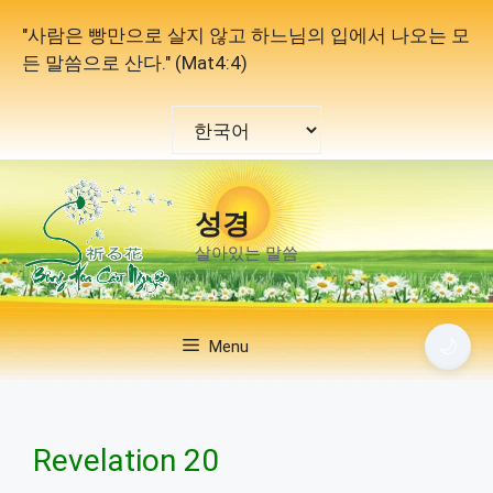
컨
"사람은 빵만으로 살지 않고 하느님의 입에서 나오는 모
텐
든 말씀으로 산다." (Mat4:4)
츠
로
Choose
건
a
너
language
뛰
기
성경
살아있는 말씀
🌙
Menu
Revelation 20