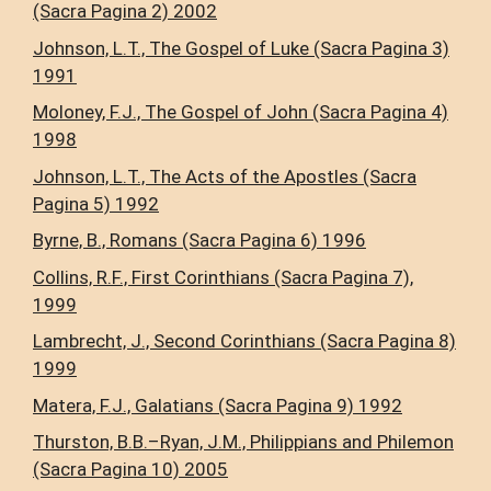
(Sacra Pagina 2) 2002
Johnson, L.T., The Gospel of Luke (Sacra Pagina 3)
1991
Moloney, F.J., The Gospel of John (Sacra Pagina 4)
1998
Johnson, L.T., The Acts of the Apostles (Sacra
Pagina 5) 1992
Byrne, B., Romans (Sacra Pagina 6) 1996
Collins, R.F., First Corinthians (Sacra Pagina 7),
1999
Lambrecht, J., Second Corinthians (Sacra Pagina 8)
1999
Matera, F.J., Galatians (Sacra Pagina 9) 1992
Thurston, B.B.–Ryan, J.M., Philippians and Philemon
(Sacra Pagina 10) 2005