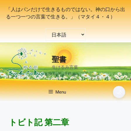
コ
「人はパンだけで生きるものではない。神の口から出
ン
る一つ一つの言葉で生きる。」（マタイ４・４）
テ
ン
言
ツ
語
へ
を
ス
選
キ
聖書
択
ッ
生けるみ言葉
プ
🌙
Menu
トビト記 第二章