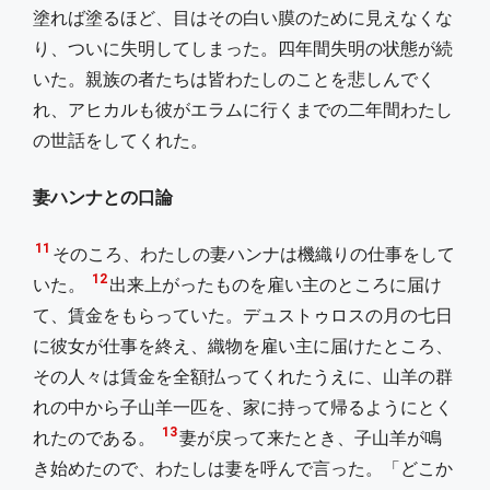
塗れば塗るほど、目はその白い膜のために見えなくな
り、ついに失明してしまった。四年間失明の状態が続
いた。親族の者たちは皆わたしのことを悲しんでく
れ、アヒカルも彼がエラムに行くまでの二年間わたし
の世話をしてくれた。
妻ハンナとの口論
11
そのころ、わたしの妻ハンナは機織りの仕事をして
12
いた。
出来上がったものを雇い主のところに届け
て、賃金をもらっていた。デュストゥロスの月の七日
に彼女が仕事を終え、織物を雇い主に届けたところ、
その人々は賃金を全額払ってくれたうえに、山羊の群
れの中から子山羊一匹を、家に持って帰るようにとく
13
れたのである。
妻が戻って来たとき、子山羊が鳴
き始めたので、わたしは妻を呼んで言った。「どこか