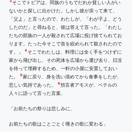
3
そこでトビアは、同族のうちでだれか貧しい人がい
ないかと探しに出かけた。しかし彼が戻って来て、
「父よ」と言ったので、わたしが、「わが子よ、どう
したのだ」と尋ねると、彼は答えて言った。「わたし
たちの部族の一人が殺されて広場に投げ捨てられてお
ります。たった今そこで首を絞められて殺されたので
4
す。」
そこでわたしは、料理には全く手をつけずに
家から飛び出し、その死体を広場から運び去り、日没
を待って埋葬するため、一軒の小屋に安置しておい
5
た。
家に戻り、身を洗い清めてから食事をしたが、
6
悲しい気持であった。
預言者アモスが、ベテルの
人々に語って言った言葉、
「お前たちの祭りは悲しみに、
お前たちの歌はことごとく嘆きの歌に変わる」