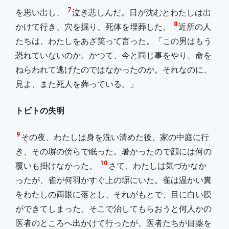
7
を思い出し、
泣き悲しんだ。日が沈むとわたしは出
8
かけて行き、穴を掘り、死体を埋葬した。
近所の人
たちは、わたしをあざ笑って言った。「この男はもう
恐れていないのか。かつて、今と同じ事をやり、命を
ねらわれて逃げたのではなかったのか。それなのに、
見よ、また死人を葬っている。」
トビトの失明
9
その夜、わたしは身を洗い清めた後、家の中庭に行
き、その塀の傍らで眠った。暑かったので顔には何の
10
覆いも掛けなかった。
さて、わたしは気づかなか
ったが、雀が何羽かすぐ上の塀にいた。雀は温かい糞
をわたしの両眼に落とし、それがもとで、目に白い膜
ができてしまった。そこで治してもらおうと何人かの
医者のところへ出かけて行ったが、医者たちが目薬を