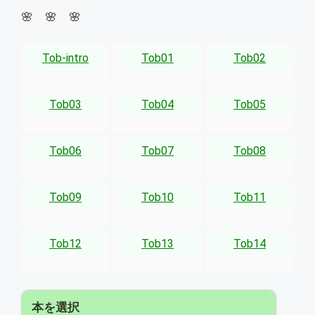
🌸 🌸 🌸
Tob-intro
Tob01
Tob02
Tob03
Tob04
Tob05
Tob06
Tob07
Tob08
Tob09
Tob10
Tob11
Tob12
Tob13
Tob14
本を選択
▾