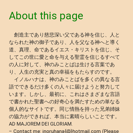
About this page
創造主であり慈悲深い父である神を信じ、人と
なられた神の御子であり、人を父なる神へと導く
道、真理、命であるイエス・キリストを信じ、そ
してこの世に愛と命を与える聖霊を信じるすべて
の人に対して、神のみことばは生ける言葉であ
り、人生の充実と真の幸福をもたらすのです。
イノルハナは、神のみことばを多くの異なる言
語でできるだけ多くの人々に届けようと努力して
います。しかし、最初に、これはさまざまな言語
で書かれた聖書への好奇心を満たすための単なる
個人的なサイトです。同じ情熱を持った兄弟姉妹
の協力ができれば、本当に素晴らしいことです。
AD MAJOREM DEI GLORIAM.
– Contact me: inoruhana{@}hotmail.com (Please