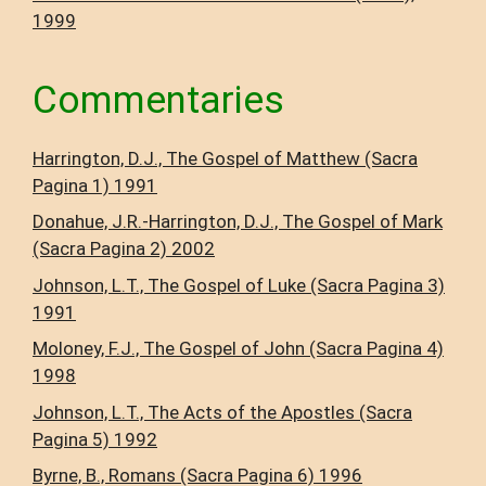
1999
Commentaries
Harrington, D.J., The Gospel of Matthew (Sacra
Pagina 1) 1991
Donahue, J.R.-Harrington, D.J., The Gospel of Mark
(Sacra Pagina 2) 2002
Johnson, L.T., The Gospel of Luke (Sacra Pagina 3)
1991
Moloney, F.J., The Gospel of John (Sacra Pagina 4)
1998
Johnson, L.T., The Acts of the Apostles (Sacra
Pagina 5) 1992
Byrne, B., Romans (Sacra Pagina 6) 1996