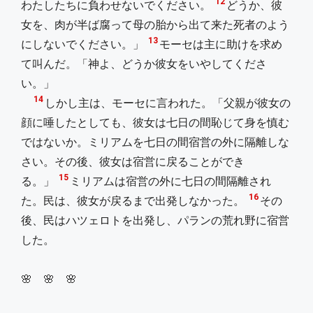
12
わたしたちに負わせないでください。
どうか、彼
女を、肉が半ば腐って母の胎から出て来た死者のよう
13
にしないでください。」
モーセは主に助けを求め
て叫んだ。「神よ、どうか彼女をいやしてくださ
い。」
14
しかし主は、モーセに言われた。「父親が彼女の
顔に唾したとしても、彼女は七日の間恥じて身を慎む
ではないか。ミリアムを七日の間宿営の外に隔離しな
さい。その後、彼女は宿営に戻ることができ
15
る。」
ミリアムは宿営の外に七日の間隔離され
16
た。民は、彼女が戻るまで出発しなかった。
その
後、民はハツェロトを出発し、パランの荒れ野に宿営
した。
🌸 🌸 🌸