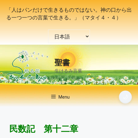
コ
「人はパンだけで生きるものではない。神の口から出
ン
る一つ一つの言葉で生きる。」（マタイ４・４）
テ
ン
言
ツ
語
へ
を
ス
選
キ
聖書
択
ッ
生けるみ言葉
プ
🌙
Menu
民数記
第十二章