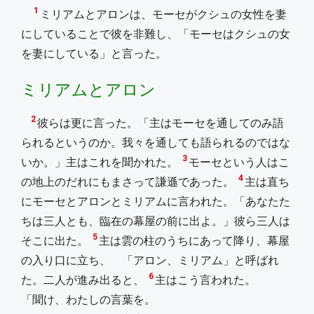
1
ミリアムとアロンは、モーセがクシュの女性を妻
にしていることで彼を非難し、「モーセはクシュの女
を妻にしている」と言った。
ミリアムとアロン
2
彼らは更に言った。「主はモーセを通してのみ語
られるというのか。我々を通しても語られるのではな
3
いか。」主はこれを聞かれた。
モーセという人はこ
4
の地上のだれにもまさって謙遜であった。
主は直ち
にモーセとアロンとミリアムに言われた。「あなたた
ちは三人とも、臨在の幕屋の前に出よ。」彼ら三人は
5
そこに出た。
主は雲の柱のうちにあって降り、幕屋
の入り口に立ち、 「アロン、ミリアム」と呼ばれ
6
た。二人が進み出ると、
主はこう言われた。
「聞け、わたしの言葉を。