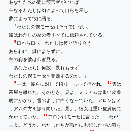
あなたたちの間に預言者がいれば
主なるわたしは幻によって自らを示し
夢によって彼に語る。
7
わたしの僕モーセはそうではない。
彼はわたしの家の者すべてに信頼されている。
8
口から口へ、わたしは彼と語り合う
あらわに、謎によらずに。
主の姿を彼は仰ぎ見る。
あなたたちは何故、畏れもせず
わたしの僕モーセを非難するのか。」
9
10
主は、彼らに対して憤り、去って行かれ、
雲は
幕屋を離れた。そのとき、見よ、ミリアムは重い皮膚
病にかかり、雪のように白くなっていた。アロンはミ
リアムの方を振り向いた。見よ、彼女は重い皮膚病に
11
かかっていた。
アロンはモーセに言った。「わが
主よ。どうか、わたしたちが愚かにも犯した罪の罰を