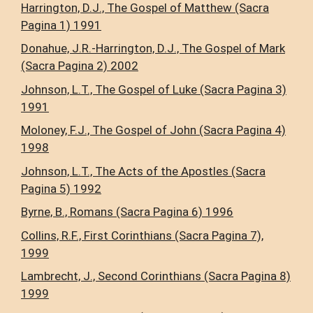
Harrington, D.J., The Gospel of Matthew (Sacra
Pagina 1) 1991
Donahue, J.R.-Harrington, D.J., The Gospel of Mark
(Sacra Pagina 2) 2002
Johnson, L.T., The Gospel of Luke (Sacra Pagina 3)
1991
Moloney, F.J., The Gospel of John (Sacra Pagina 4)
1998
Johnson, L.T., The Acts of the Apostles (Sacra
Pagina 5) 1992
Byrne, B., Romans (Sacra Pagina 6) 1996
Collins, R.F., First Corinthians (Sacra Pagina 7),
1999
Lambrecht, J., Second Corinthians (Sacra Pagina 8)
1999