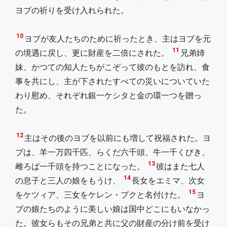
ヨブの祈りを受け入れられた。
10
ヨブが友人たちのために祈ったとき、主はヨブを元
11
の境遇に戻し、更に財産を二倍にされた。
兄弟姉
妹、かつての知人たちがこぞって彼のもとを訪れ、食
事を共にし、主が下されたすべての災いについていた
わり慰め、それぞれ銀一ケシタと金の環一つを贈っ
た。
12
主はその後のヨブを以前にも増して祝福された。ヨ
ブは、羊一万四千匹、らくだ六千頭、牛一千くびき、
13
雌ろば一千頭を持つことになった。
彼はまた七人
14
の息子と三人の娘をもうけ、
長女をエミマ、次女
15
をケツィア、三女をケレン・プクと名付けた。
ヨ
ブの娘たちのように美しい娘は国中どこにもいなかっ
た。彼女らもその兄弟と共に父の財産の分け前を受け