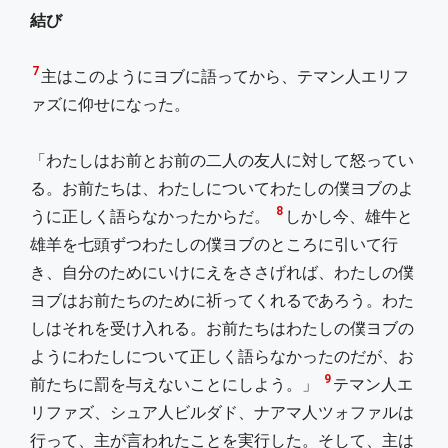
結び
7
主はこのようにヨブに語ってから、テマン人エリフ
ァズに仰せになった。
「わたしはお前とお前の二人の友人に対して怒ってい
る。お前たちは、わたしについてわたしの僕ヨブのよ
8
うに正しく語らなかったからだ。
しかし今、雄牛と
雄羊を七頭ずつわたしの僕ヨブのところに引いて行
き、自分のためにいけにえをささげれば、わたしの僕
ヨブはお前たちのために祈ってくれるであろう。わた
しはそれを受け入れる。お前たちはわたしの僕ヨブの
ようにわたしについて正しく語らなかったのだが、お
9
前たちに罰を与えないことにしよう。」
テマン人エ
リファズ、シュア人ビルダド、ナアマ人ツォファルは
行って、主が言われたことを実行した。そして、主は