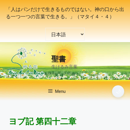
コ
「人はパンだけで生きるものではない。神の口から出
ン
る一つ一つの言葉で生きる。」（マタイ４・４）
テ
ン
言
ツ
語
へ
を
ス
選
キ
聖書
択
ッ
生けるみ言葉
プ
🌙
Menu
ヨブ記 第四十二章