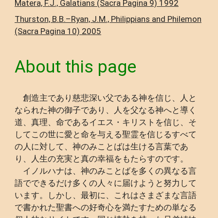
Matera, F.J., Galatians (Sacra Pagina 9) 1992
Thurston, B.B.–Ryan, J.M., Philippians and Philemon
(Sacra Pagina 10) 2005
About this page
創造主であり慈悲深い父である神を信じ、人と
なられた神の御子であり、人を父なる神へと導く
道、真理、命であるイエス・キリストを信じ、そ
してこの世に愛と命を与える聖霊を信じるすべて
の人に対して、神のみことばは生ける言葉であ
り、人生の充実と真の幸福をもたらすのです。
イノルハナは、神のみことばを多くの異なる言
語でできるだけ多くの人々に届けようと努力して
います。しかし、最初に、これはさまざまな言語
で書かれた聖書への好奇心を満たすための単なる