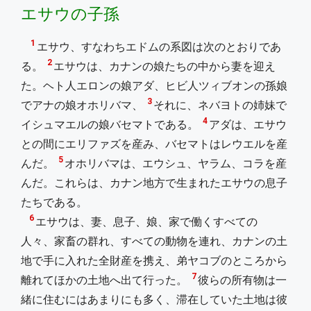
エサウの子孫
1
エサウ、すなわちエドムの系図は次のとおりであ
2
る。
エサウは、カナンの娘たちの中から妻を迎え
た。ヘト人エロンの娘アダ、ヒビ人ツィブオンの孫娘
3
でアナの娘オホリバマ、
それに、ネバヨトの姉妹で
4
イシュマエルの娘バセマトである。
アダは、エサウ
との間にエリファズを産み、バセマトはレウエルを産
5
んだ。
オホリバマは、エウシュ、ヤラム、コラを産
んだ。これらは、カナン地方で生まれたエサウの息子
たちである。
6
エサウは、妻、息子、娘、家で働くすべての
人々、家畜の群れ、すべての動物を連れ、カナンの土
地で手に入れた全財産を携え、弟ヤコブのところから
7
離れてほかの土地へ出て行った。
彼らの所有物は一
緒に住むにはあまりにも多く、滞在していた土地は彼