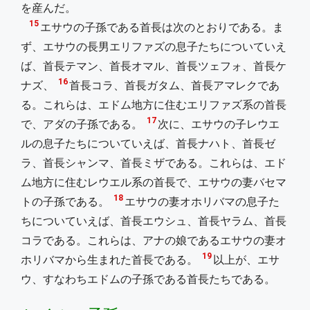
を産んだ。
15
エサウの子孫である首長は次のとおりである。ま
ず、エサウの長男エリファズの息子たちについていえ
ば、首長テマン、首長オマル、首長ツェフォ、首長ケ
16
ナズ、
首長コラ、首長ガタム、首長アマレクであ
る。これらは、エドム地方に住むエリファズ系の首長
17
で、アダの子孫である。
次に、エサウの子レウエ
ルの息子たちについていえば、首長ナハト、首長ゼ
ラ、首長シャンマ、首長ミザである。これらは、エド
ム地方に住むレウエル系の首長で、エサウの妻バセマ
18
トの子孫である。
エサウの妻オホリバマの息子た
ちについていえば、首長エウシュ、首長ヤラム、首長
コラである。これらは、アナの娘であるエサウの妻オ
19
ホリバマから生まれた首長である。
以上が、エサ
ウ、すなわちエドムの子孫である首長たちである。