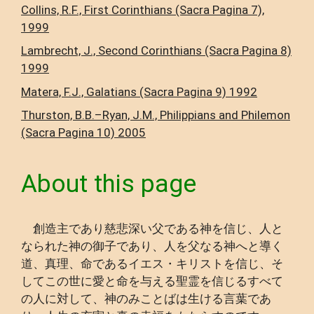
Collins, R.F., First Corinthians (Sacra Pagina 7),
1999
Lambrecht, J., Second Corinthians (Sacra Pagina 8)
1999
Matera, F.J., Galatians (Sacra Pagina 9) 1992
Thurston, B.B.–Ryan, J.M., Philippians and Philemon
(Sacra Pagina 10) 2005
About this page
創造主であり慈悲深い父である神を信じ、人と
なられた神の御子であり、人を父なる神へと導く
道、真理、命であるイエス・キリストを信じ、そ
してこの世に愛と命を与える聖霊を信じるすべて
の人に対して、神のみことばは生ける言葉であ