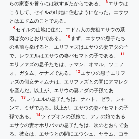
8
らの家畜を養うには狭すぎたからである。
エサウは
こうして、セイルの山地に住むようになった。エサウ
とはエドムのことである。
9
セイルの山地に住む、エドム人の先祖エサウの系
10
図は次のとおりである。
まず、エサウの息子たち
の名前を挙げると、エリファズはエサウの妻アダの子
11
で、レウエルはエサウの妻バセマトの子である。
エリファズの息子たちは、テマン、オマル、ツェフ
12
ォ、ガタム、ケナズである。
エサウの息子エリフ
ァズの側女ティムナは、エリファズとの間にアマレク
を産んだ。以上が、エサウの妻アダの子孫であ
13
る。
レウエルの息子たちは、ナハト、ゼラ、シャ
ンマ、ミザである。以上が、エサウの妻バセマトの子
14
孫である。
ツィブオンの孫娘で、アナの娘である
エサウの妻オホリバマの息子たちは、次のとおりであ
る。彼女は、エサウとの間にエウシュ、ヤラム、コラ