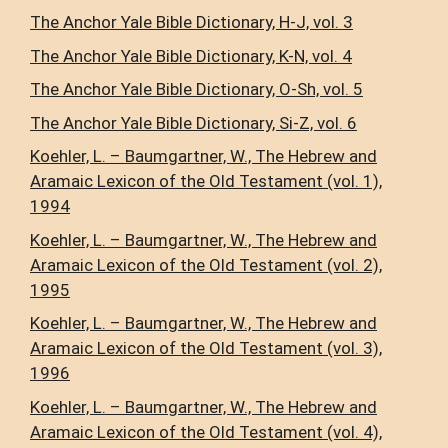
The Anchor Yale Bible Dictionary, H-J, vol. 3
The Anchor Yale Bible Dictionary, K-N, vol. 4
The Anchor Yale Bible Dictionary, O-Sh, vol. 5
The Anchor Yale Bible Dictionary, Si-Z, vol. 6
Koehler, L. – Baumgartner, W., The Hebrew and
Aramaic Lexicon of the Old Testament (vol. 1),
1994
Koehler, L. – Baumgartner, W., The Hebrew and
Aramaic Lexicon of the Old Testament (vol. 2),
1995
Koehler, L. – Baumgartner, W., The Hebrew and
Aramaic Lexicon of the Old Testament (vol. 3),
1996
Koehler, L. – Baumgartner, W., The Hebrew and
Aramaic Lexicon of the Old Testament (vol. 4),