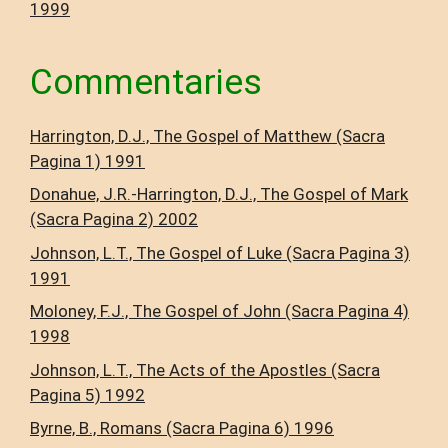
1999
Commentaries
Harrington, D.J., The Gospel of Matthew (Sacra
Pagina 1) 1991
Donahue, J.R.-Harrington, D.J., The Gospel of Mark
(Sacra Pagina 2) 2002
Johnson, L.T., The Gospel of Luke (Sacra Pagina 3)
1991
Moloney, F.J., The Gospel of John (Sacra Pagina 4)
1998
Johnson, L.T., The Acts of the Apostles (Sacra
Pagina 5) 1992
Byrne, B., Romans (Sacra Pagina 6) 1996