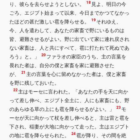
18
り、彼らを去らせようとしない。
見よ、明日の今
ごろ、エジプト始まって以来、今日までかつてなかっ
19
たほどの甚だ激しい雹を降らせる。
それゆえ、
今、人を遣わして、あなたの家畜で野にいるものは
皆、避難させるがよい。野に出ていて家に連れ戻され
ない家畜は、人と共にすべて、雹に打たれて死ぬであ
20
ろう』と。」
ファラオの家臣のうち、主の言葉を
畏れた者は、自分の僕と家畜を家に避難させた
21
が、
主の言葉を心に留めなかった者は、僕と家畜
を野に残しておいた。
22
主はモーセに言われた。「あなたの手を天に向か
って差し伸べ、エジプト全土に、人にも家畜にも、野
23
のあらゆる草の上にも雹を降らせるがよい。」
モ
ーセが天に向かって杖を差し伸べると、主は雷と雹を
下され、稲妻が大地に向かって走った。主はエジプト
24
の地に雹を降らせられた。
雹が降り、その間を絶