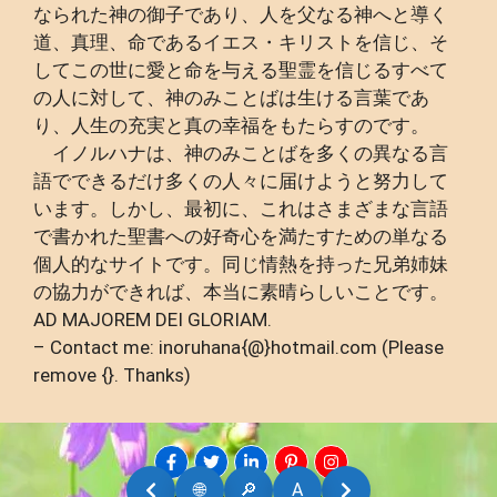
なられた神の御子であり、人を父なる神へと導く
道、真理、命であるイエス・キリストを信じ、そ
してこの世に愛と命を与える聖霊を信じるすべて
の人に対して、神のみことばは生ける言葉であ
り、人生の充実と真の幸福をもたらすのです。
イノルハナは、神のみことばを多くの異なる言
語でできるだけ多くの人々に届けようと努力して
います。しかし、最初に、これはさまざまな言語
で書かれた聖書への好奇心を満たすための単なる
個人的なサイトです。同じ情熱を持った兄弟姉妹
の協力ができれば、本当に素晴らしいことです。
AD MAJOREM DEI GLORIAM.
– Contact me: inoruhana{@}hotmail.com (Please
remove {}. Thanks)
🌐
🔎
A