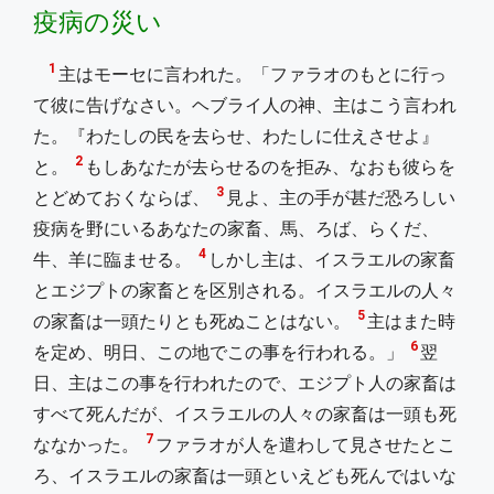
疫病の災い
1
主はモーセに言われた。「ファラオのもとに行っ
て彼に告げなさい。ヘブライ人の神、主はこう言われ
た。『わたしの民を去らせ、わたしに仕えさせよ』
2
と。
もしあなたが去らせるのを拒み、なおも彼らを
3
とどめておくならば、
見よ、主の手が甚だ恐ろしい
疫病を野にいるあなたの家畜、馬、ろば、らくだ、
4
牛、羊に臨ませる。
しかし主は、イスラエルの家畜
とエジプトの家畜とを区別される。イスラエルの人々
5
の家畜は一頭たりとも死ぬことはない。
主はまた時
6
を定め、明日、この地でこの事を行われる。」
翌
日、主はこの事を行われたので、エジプト人の家畜は
すべて死んだが、イスラエルの人々の家畜は一頭も死
7
ななかった。
ファラオが人を遣わして見させたとこ
ろ、イスラエルの家畜は一頭といえども死んではいな