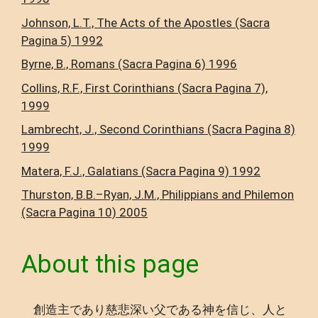
Johnson, L.T., The Acts of the Apostles (Sacra
Pagina 5) 1992
Byrne, B., Romans (Sacra Pagina 6) 1996
Collins, R.F., First Corinthians (Sacra Pagina 7),
1999
Lambrecht, J., Second Corinthians (Sacra Pagina 8)
1999
Matera, F.J., Galatians (Sacra Pagina 9) 1992
Thurston, B.B.–Ryan, J.M., Philippians and Philemon
(Sacra Pagina 10) 2005
About this page
創造主であり慈悲深い父である神を信じ、人と