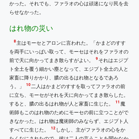
かった。それでも、ファラオの心は頑迷になり民を去
らせなかった。
はれ物の災い
8
主はモーセとアロンに言われた。「かまどのすす
を両手にいっぱい取って、モーセはそれをファラオの
9
前で天に向かってまき散らすがよい。
それはエジプ
ト全土を覆う細かい塵となって、エジプト全土の人と
家畜に降りかかり、膿の出るはれ物となるであろ
10
う。」
二人はかまどのすすを取ってファラオの前
に立ち、モーセがそれを天に向かってまき散らした。
11
すると、膿の出るはれ物が人と家畜に生じた。
魔
術師もこのはれ物のためにモーセの前に立つことがで
きなかった。はれ物は魔術師のみならず、エジプト人
12
すべてに生じた。
しかし、主がファラオの心をか
たくなにされたので、彼は二人の言うことを聞かなか