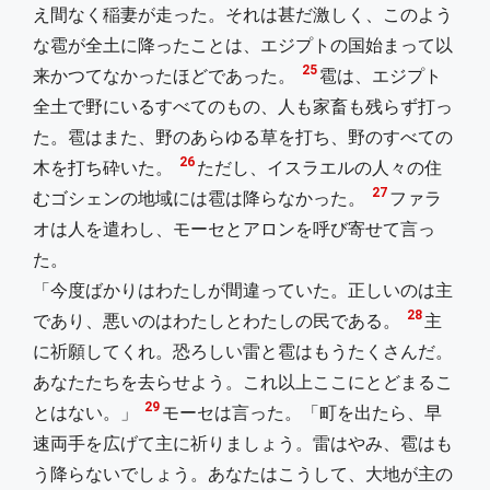
え間なく稲妻が走った。それは甚だ激しく、このよう
な雹が全土に降ったことは、エジプトの国始まって以
25
来かつてなかったほどであった。
雹は、エジプト
全土で野にいるすべてのもの、人も家畜も残らず打っ
た。雹はまた、野のあらゆる草を打ち、野のすべての
26
木を打ち砕いた。
ただし、イスラエルの人々の住
27
むゴシェンの地域には雹は降らなかった。
ファラ
オは人を遣わし、モーセとアロンを呼び寄せて言っ
た。
「今度ばかりはわたしが間違っていた。正しいのは主
28
であり、悪いのはわたしとわたしの民である。
主
に祈願してくれ。恐ろしい雷と雹はもうたくさんだ。
あなたたちを去らせよう。これ以上ここにとどまるこ
29
とはない。」
モーセは言った。「町を出たら、早
速両手を広げて主に祈りましょう。雷はやみ、雹はも
う降らないでしょう。あなたはこうして、大地が主の