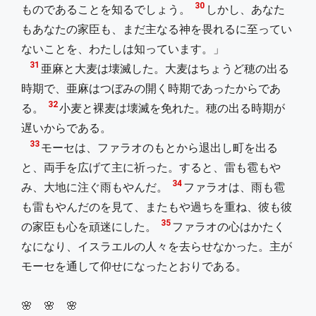
30
ものであることを知るでしょう。
しかし、あなた
もあなたの家臣も、まだ主なる神を畏れるに至ってい
ないことを、わたしは知っています。」
31
亜麻と大麦は壊滅した。大麦はちょうど穂の出る
時期で、亜麻はつぼみの開く時期であったからであ
32
る。
小麦と裸麦は壊滅を免れた。穂の出る時期が
遅いからである。
33
モーセは、ファラオのもとから退出し町を出る
と、両手を広げて主に祈った。すると、雷も雹もや
34
み、大地に注ぐ雨もやんだ。
ファラオは、雨も雹
も雷もやんだのを見て、またもや過ちを重ね、彼も彼
35
の家臣も心を頑迷にした。
ファラオの心はかたく
なになり、イスラエルの人々を去らせなかった。主が
モーセを通して仰せになったとおりである。
🌸 🌸 🌸