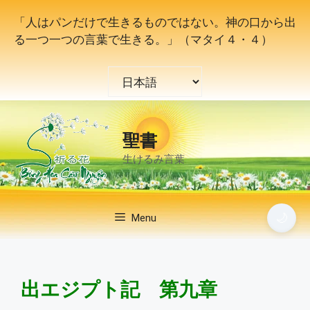
コ
「人はパンだけで生きるものではない。神の口から出
ン
る一つ一つの言葉で生きる。」（マタイ４・４）
テ
ン
言
ツ
語
へ
を
ス
選
キ
聖書
択
ッ
生けるみ言葉
プ
🌙
Menu
出エジプト記 第九章