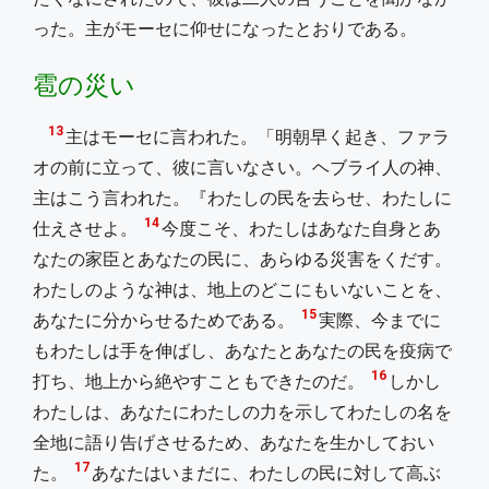
った。主がモーセに仰せになったとおりである。
雹の災い
13
主はモーセに言われた。「明朝早く起き、ファラ
オの前に立って、彼に言いなさい。ヘブライ人の神、
主はこう言われた。『わたしの民を去らせ、わたしに
14
仕えさせよ。
今度こそ、わたしはあなた自身とあ
なたの家臣とあなたの民に、あらゆる災害をくだす。
わたしのような神は、地上のどこにもいないことを、
15
あなたに分からせるためである。
実際、今までに
もわたしは手を伸ばし、あなたとあなたの民を疫病で
16
打ち、地上から絶やすこともできたのだ。
しかし
わたしは、あなたにわたしの力を示してわたしの名を
全地に語り告げさせるため、あなたを生かしておい
17
た。
あなたはいまだに、わたしの民に対して高ぶ