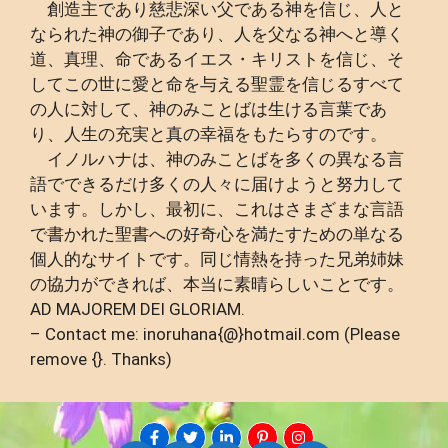
創造主であり慈悲深い父である神を信じ、人と
なられた神の御子であり、人を父なる神へと導く
道、真理、命であるイエス・キリストを信じ、そ
してこの世に愛と命を与える聖霊を信じるすべて
の人に対して、神のみことばは生ける言葉であ
り、人生の充実と真の幸福をもたらすのです。
イノルハナは、神のみことばを多くの異なる言
語でできるだけ多くの人々に届けようと努力して
います。しかし、最初に、これはさまざまな言語
で書かれた聖書への好奇心を満たすための単なる
個人的なサイトです。同じ情熱を持った兄弟姉妹
の協力ができれば、本当に素晴らしいことです。
AD MAJOREM DEI GLORIAM.
– Contact me: inoruhana{@}hotmail.com (Please
remove {}. Thanks)