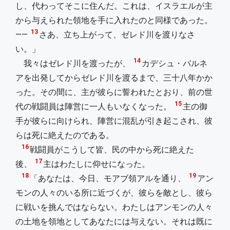
し、代わってそこに住んだ。これは、イスラエルが主
から与えられた領地を手に入れたのと同様であった。
13
――
さあ、立ち上がって、ゼレド川を渡りなさ
い。」
14
我々はゼレド川を渡ったが、
カデシュ・バルネ
アを出発してからゼレド川を渡るまで、三十八年かか
った。その間に、主が彼らに誓われたとおり、前の世
15
代の戦闘員は陣営に一人もいなくなった。
主の御
手が彼らに向けられ、陣営に混乱が引き起こされ、彼
らは死に絶えたのである。
16
戦闘員がこうして皆、民の中から死に絶えた
17
後、
主はわたしに仰せになった。
18
19
「あなたは、今日、モアブ領アルを通り、
アン
モンの人々のいる所に近づくが、彼らを敵とし、彼ら
に戦いを挑んではならない。わたしはアンモンの人々
の土地を領地としてあなたには与えない。それは既に