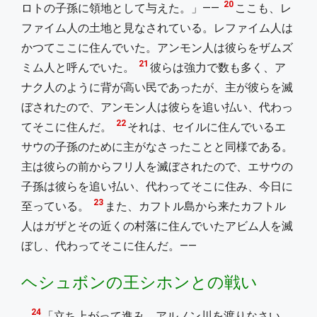
20
ロトの子孫に領地として与えた。」――
ここも、レ
ファイム人の土地と見なされている。レファイム人は
かつてここに住んでいた。アンモン人は彼らをザムズ
21
ミム人と呼んでいた。
彼らは強力で数も多く、ア
ナク人のように背が高い民であったが、主が彼らを滅
ぼされたので、アンモン人は彼らを追い払い、代わっ
22
てそこに住んだ。
それは、セイルに住んでいるエ
サウの子孫のために主がなさったことと同様である。
主は彼らの前からフリ人を滅ぼされたので、エサウの
子孫は彼らを追い払い、代わってそこに住み、今日に
23
至っている。
また、カフトル島から来たカフトル
人はガザとその近くの村落に住んでいたアビム人を滅
ぼし、代わってそこに住んだ。――
ヘシュボンの王シホンとの戦い
24
「立ち上がって進み、アルノン川を渡りなさい。