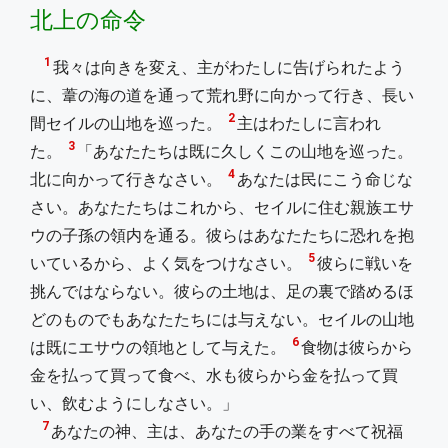
北上の命令
1
我々は向きを変え、主がわたしに告げられたよう
に、葦の海の道を通って荒れ野に向かって行き、長い
2
間セイルの山地を巡った。
主はわたしに言われ
3
た。
「あなたたちは既に久しくこの山地を巡った。
4
北に向かって行きなさい。
あなたは民にこう命じな
さい。あなたたちはこれから、セイルに住む親族エサ
ウの子孫の領内を通る。彼らはあなたたちに恐れを抱
5
いているから、よく気をつけなさい。
彼らに戦いを
挑んではならない。彼らの土地は、足の裏で踏めるほ
どのものでもあなたたちには与えない。セイルの山地
6
は既にエサウの領地として与えた。
食物は彼らから
金を払って買って食べ、水も彼らから金を払って買
い、飲むようにしなさい。」
7
あなたの神、主は、あなたの手の業をすべて祝福