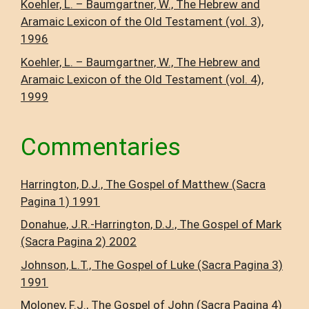
Koehler, L. – Baumgartner, W., The Hebrew and
Aramaic Lexicon of the Old Testament (vol. 3),
1996
Koehler, L. – Baumgartner, W., The Hebrew and
Aramaic Lexicon of the Old Testament (vol. 4),
1999
Commentaries
Harrington, D.J., The Gospel of Matthew (Sacra
Pagina 1) 1991
Donahue, J.R.-Harrington, D.J., The Gospel of Mark
(Sacra Pagina 2) 2002
Johnson, L.T., The Gospel of Luke (Sacra Pagina 3)
1991
Moloney, F.J., The Gospel of John (Sacra Pagina 4)