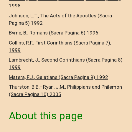
1998
Johnson, L.T., The Acts of the Apostles (Sacra
Pagina 5) 1992
Byrne, B., Romans (Sacra Pagina 6) 1996
Collins, R.F., First Corinthians (Sacra Pagina 7),
1999
Lambrecht, J., Second Corinthians (Sacra Pagina 8)
1999
Matera, F.J., Galatians (Sacra Pagina 9) 1992
Thurston, B.B.–Ryan, J.M., Philippians and Philemon
(Sacra Pagina 10) 2005
About this page