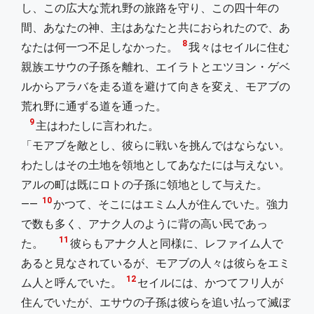
し、この広大な荒れ野の旅路を守り、この四十年の
間、あなたの神、主はあなたと共におられたので、あ
8
なたは何一つ不足しなかった。
我々はセイルに住む
親族エサウの子孫を離れ、エイラトとエツヨン・ゲベ
ルからアラバを走る道を避けて向きを変え、モアブの
荒れ野に通ずる道を通った。
9
主はわたしに言われた。
「モアブを敵とし、彼らに戦いを挑んではならない。
わたしはその土地を領地としてあなたには与えない。
アルの町は既にロトの子孫に領地として与えた。
10
――
かつて、そこにはエミム人が住んでいた。強力
で数も多く、アナク人のように背の高い民であっ
11
た。
彼らもアナク人と同様に、レファイム人で
あると見なされているが、モアブの人々は彼らをエミ
12
ム人と呼んでいた。
セイルには、かつてフリ人が
住んでいたが、エサウの子孫は彼らを追い払って滅ぼ