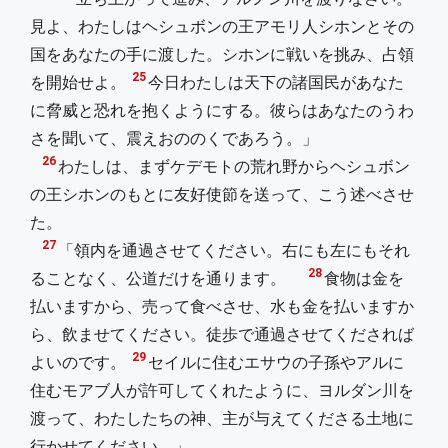
見よ、わたしはヘシュボンの王アモリ人シホンとその
国をあなたの手に渡した。シホンに戦いを挑み、占領
25
を開始せよ。
今日わたしは天下の諸国民があなた
に脅威と恐れを抱くようにする。彼らはあなたのうわ
さを聞いて、震えおののくであろう。」
26
わたしは、まずケデモトの荒れ野からヘシュボン
の王シホンのもとに友好使節を送って、こう述べさせ
た。
27
「領内を通過させてください。右にも左にもそれ
28
ることなく、公道だけを通ります。
食物は金を
払いますから、売って食べさせ、水も金を払いますか
ら、飲ませてください。徒歩で通過させてくだされば
29
よいのです。
セイルに住むエサウの子孫やアルに
住むモアブ人が許可してくれたように、ヨルダン川を
渡って、わたしたちの神、主が与えてくださる土地に
行かせてください。」