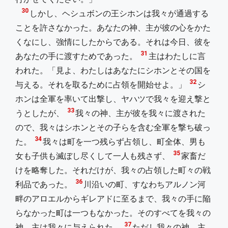
30
しかし、ヘシュボンの王シホンは我々が通過する
ことを許さなかった。あなたの神、主が彼の心をかた
くなにし、強情にしたからである。それは今日、彼を
31
あなたの手に渡すためであった。
主はわたしに言
われた。「見よ、わたしはあなたにシホンとその国を
32
与える。それを取るために占領を開始せよ。」
シ
ホンは全軍を率いて出撃し、ヤハツで我々を迎え撃と
33
うとしたが、
我々の神、主が彼を我々に渡された
ので、我々はシホンとその子らを含む全軍を撃ち破っ
34
た。
我々は町を一つ残らず占領し、町全体、男も
35
女も子供も滅ぼし尽くして一人も残さず、
家畜だ
けを略奪した。それだけが、我々の占領した町々の戦
36
利品であった。
川沿いの町、すなわちアルノン河
畔のアロエルからギレアドに至るまで、我々の手に陥
らなかった町は一つもなかった。そのすべてを我々の
37
神、主は我々に与えられた。
ただし我々の神、主