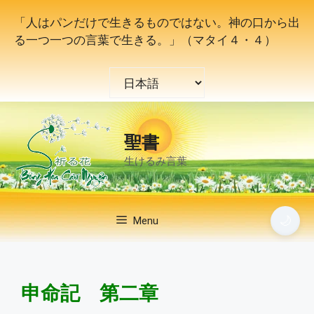
コ
「人はパンだけで生きるものではない。神の口から出
ン
る一つ一つの言葉で生きる。」（マタイ４・４）
テ
ン
言
ツ
語
へ
を
ス
選
キ
聖書
択
ッ
生けるみ言葉
プ
🌙
Menu
申命記 第二章