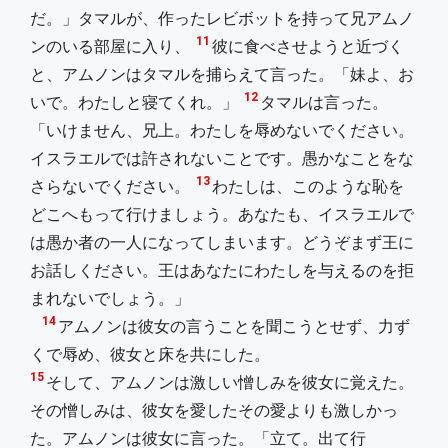
だ。」タマルが、作ったレビボットを持って兄アムノ
11
ンのいる部屋に入り、
彼に食べさせようと近づく
と、アムノンはタマルを捕らえて言った。「妹よ、お
12
いで。わたしと寝てくれ。」
タマルは言った。
「いけません、兄上。わたしを辱めないでください。
イスラエルでは許されないことです。愚かなことをな
13
さらないでください。
わたしは、このような恥を
どこへもって行けましょう。あなたも、イスラエルで
は愚か者の一人になってしまいます。どうぞまず王に
お話しください。王はあなたにわたしを与えるのを拒
まれないでしょう。」
14
アムノンは彼女の言うことを聞こうとせず、力ず
くで辱め、彼女と床を共にした。
15
そして、アムノンは激しい憎しみを彼女に覚えた。
その憎しみは、彼女を愛したその愛よりも激しかっ
た。アムノンは彼女に言った。「立て。出て行