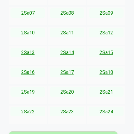
2Sa07
2Sa08
2Sa09
2Sa10
2Sa11
2Sa12
2Sa13
2Sa14
2Sa15
2Sa16
2Sa17
2Sa18
2Sa19
2Sa20
2Sa21
2Sa22
2Sa23
2Sa24