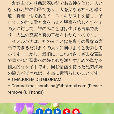
創造主であり慈悲深い父である神を信じ、人と
なられた神の御子であり、人を父なる神へと導く
道、真理、命であるイエス・キリストを信じ、そ
してこの世に愛と命を与える聖霊を信じるすべて
の人に対して、神のみことばは生ける言葉であ
り、人生の充実と真の幸福をもたらすのです。
イノルハナは、神のみことばを多くの異なる言
語でできるだけ多くの人々に届けようと努力して
います。しかし、最初に、これはさまざまな言語
で書かれた聖書への好奇心を満たすための単なる
個人的なサイトです。同じ情熱を持った兄弟姉妹
の協力ができれば、本当に素晴らしいことです。
AD MAJOREM DEI GLORIAM.
– Contact me: inoruhana{@}hotmail.com (Please
remove {}. Thanks)