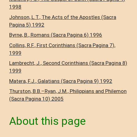
1998
Johnson, L.T., The Acts of the Apostles (Sacra
Pagina 5) 1992
Byrne, B., Romans (Sacra Pagina 6) 1996
Collins, R.F., First Corinthians (Sacra Pagina 7),
1999
Lambrecht, J., Second Corinthians (Sacra Pagina 8)
1999
Matera, F.J., Galatians (Sacra Pagina 9) 1992
Thurston, B.B.–Ryan, J.M., Philippians and Philemon
(Sacra Pagina 10) 2005
About this page