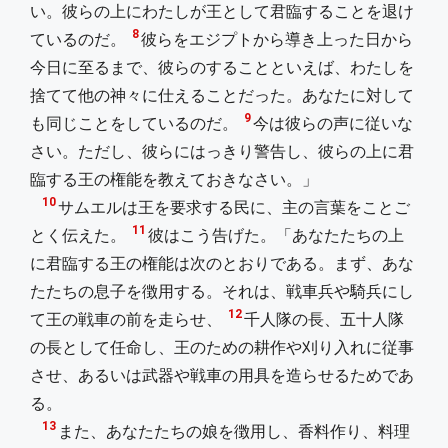
い。彼らの上にわたしが王として君臨することを退け
8
ているのだ。
彼らをエジプトから導き上った日から
今日に至るまで、彼らのすることといえば、わたしを
捨てて他の神々に仕えることだった。あなたに対して
9
も同じことをしているのだ。
今は彼らの声に従いな
さい。ただし、彼らにはっきり警告し、彼らの上に君
臨する王の権能を教えておきなさい。」
10
サムエルは王を要求する民に、主の言葉をことご
11
とく伝えた。
彼はこう告げた。「あなたたちの上
に君臨する王の権能は次のとおりである。まず、あな
たたちの息子を徴用する。それは、戦車兵や騎兵にし
12
て王の戦車の前を走らせ、
千人隊の長、五十人隊
の長として任命し、王のための耕作や刈り入れに従事
させ、あるいは武器や戦車の用具を造らせるためであ
る。
13
また、あなたたちの娘を徴用し、香料作り、料理