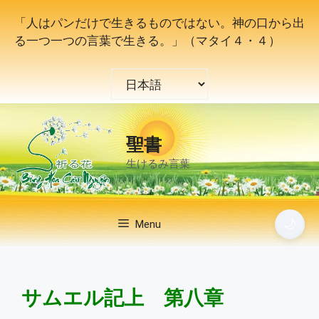
コ
「人はパンだけで生きるものではない。神の口から出
ン
る一つ一つの言葉で生きる。」（マタイ４・４）
テ
ン
言
ツ
語
へ
を
ス
選
キ
聖書
択
ッ
生けるみ言葉
プ
🌙
Menu
サムエル記上 第八章