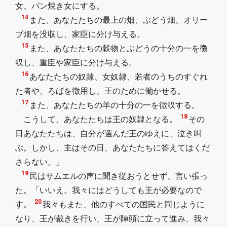
女、パン焼き女にする。
14
また、あなたたちの最上の畑、ぶどう畑、オリー
ブ畑を没収し、家臣に分け与える。
15
また、あなたたちの穀物とぶどうの十分の一を徴
収し、重臣や家臣に分け与える。
16
あなたたちの奴隷、女奴隷、若者のうちのすぐれ
た者や、ろばを徴用し、王のために働かせる。
17
また、あなたたちの羊の十分の一を徴収する。
18
こうして、あなたたちは王の奴隷となる。
その
日あなたたちは、自分が選んだ王のゆえに、泣き叫
ぶ。しかし、主はその日、あなたたちに答えてはくだ
さらない。」
19
民はサムエルの声に聞き従おうとせず、言い張っ
た。「いいえ。我々にはどうしても王が必要なので
20
す。
我々もまた、他のすべての国民と同じように
なり、王が裁きを行い、王が陣頭に立って進み、我々