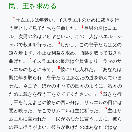
民、王を求める
1
サムエルは年老い、イスラエルのために裁きを行
2
う者として息子たちを任命した。
長男の名はヨエ
ル、次男の名はアビヤといい、この二人はベエル・シ
3
ェバで裁きを行った。
しかし、この息子たちは父の
道を歩まず、不正な利益を求め、賄賂を取って裁きを
4
曲げた。
イスラエルの長老は全員集まり、ラマのサ
5
ムエルのもとに来て、
彼に申し入れた。「あなたは
既に年を取られ、息子たちはあなたの道を歩んでいま
せん。今こそ、ほかのすべての国々のように、我々の
6
ために裁きを行う王を立ててください。」
裁きを行
う王を与えよとの彼らの言い分は、サムエルの目には
7
悪と映った。そこでサムエルは主に祈った。
主はサ
ムエルに言われた。「民があなたに言うままに、彼ら
の声に従うがよい。彼らが退けたのはあなたではな