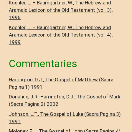
Koehler, L. – Baumgartner, W., The Hebrew and
Aramaic Lexicon of the Old Testament (vol. 3),
1996
Koehler, L. – Baumgartner, W., The Hebrew and
Aramaic Lexicon of the Old Testament (vol. 4),
1999
Commentaries
Harrington, D.J., The Gospel of Matthew (Sacra
Pagina 1) 1991
Donahue, J.R.-Harrington, D.J., The Gospel of Mark
(Sacra Pagina 2) 2002
Johnson, L.T., The Gospel of Luke (Sacra Pagina 3)
1991
Moloney, F.J., The Gospel of John (Sacra Pagina 4)