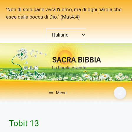
Vai
"Non di solo pane vivrà l'uomo, ma di ogni parola che
al
esce dalla bocca di Dio." (Mat4:4)
contenuto
Scegli
una
lingua
SACRA BIBBIA
La Parola Vivente
🌙
Menu
Tobit 13