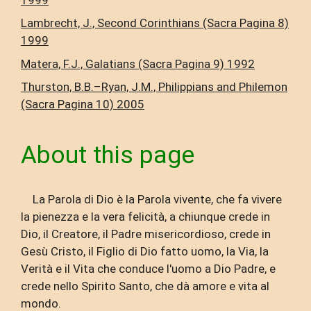
Lambrecht, J., Second Corinthians (Sacra Pagina 8)
1999
Matera, F.J., Galatians (Sacra Pagina 9) 1992
Thurston, B.B.–Ryan, J.M., Philippians and Philemon
(Sacra Pagina 10) 2005
About this page
La Parola di Dio è la Parola vivente, che fa vivere
la pienezza e la vera felicità, a chiunque crede in
Dio, il Creatore, il Padre misericordioso, crede in
Gesù Cristo, il Figlio di Dio fatto uomo, la Via, la
Verità e il Vita che conduce l'uomo a Dio Padre, e
crede nello Spirito Santo, che dà amore e vita al
mondo.