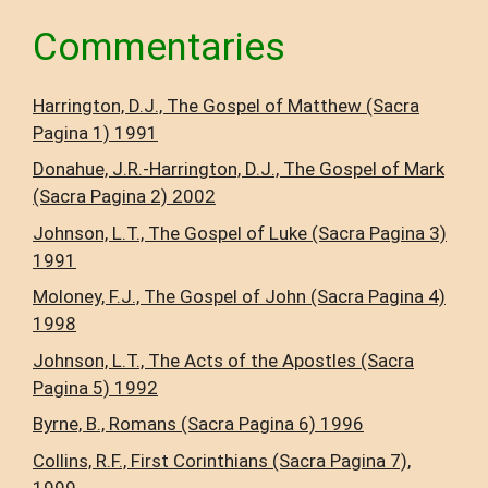
Commentaries
Harrington, D.J., The Gospel of Matthew (Sacra
Pagina 1) 1991
Donahue, J.R.-Harrington, D.J., The Gospel of Mark
(Sacra Pagina 2) 2002
Johnson, L.T., The Gospel of Luke (Sacra Pagina 3)
1991
Moloney, F.J., The Gospel of John (Sacra Pagina 4)
1998
Johnson, L.T., The Acts of the Apostles (Sacra
Pagina 5) 1992
Byrne, B., Romans (Sacra Pagina 6) 1996
Collins, R.F., First Corinthians (Sacra Pagina 7),
1999