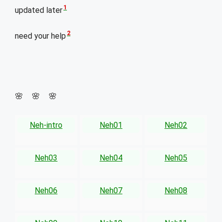
1
updated later
2
need your help
🌸 🌸 🌸
Neh-intro
Neh01
Neh02
Neh03
Neh04
Neh05
Neh06
Neh07
Neh08