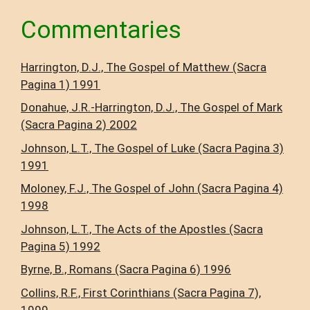
Commentaries
Harrington, D.J., The Gospel of Matthew (Sacra
Pagina 1) 1991
Donahue, J.R.-Harrington, D.J., The Gospel of Mark
(Sacra Pagina 2) 2002
Johnson, L.T., The Gospel of Luke (Sacra Pagina 3)
1991
Moloney, F.J., The Gospel of John (Sacra Pagina 4)
1998
Johnson, L.T., The Acts of the Apostles (Sacra
Pagina 5) 1992
Byrne, B., Romans (Sacra Pagina 6) 1996
Collins, R.F., First Corinthians (Sacra Pagina 7),
1999