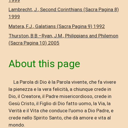
Lambrecht, J., Second Corinthians (Sacra Pagina 8)
1999
Matera, F.J., Galatians (Sacra Pagina 9) 1992
Thurston, B.B.–Ryan, J.M., Philippians and Philemon
(Sacra Pagina 10) 2005
About this page
La Parola di Dio è la Parola vivente, che fa vivere
la pienezza e la vera felicità, a chiunque crede in
Dio, il Creatore, il Padre misericordioso, crede in
Gesù Cristo, il Figlio di Dio fatto uomo, la Via, la
Verità e il Vita che conduce l'uomo a Dio Padre, e
crede nello Spirito Santo, che dà amore e vita al
mondo.