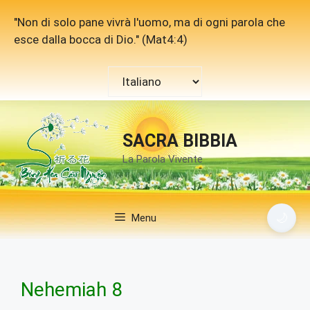
Vai
"Non di solo pane vivrà l'uomo, ma di ogni parola che
al
esce dalla bocca di Dio." (Mat4:4)
contenuto
Scegli
una
lingua
SACRA BIBBIA
La Parola Vivente
🌙
Menu
Nehemiah 8