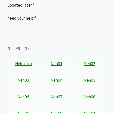
1
updated later
2
need your help
🌸 🌸 🌸
Neh-intro
Neh01
Neh02
Neh03
Neh04
Neh05
Neh06
Neh07
Neh08