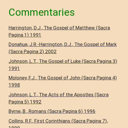
Commentaries
Harrington, D.J., The Gospel of Matthew (Sacra
Pagina 1) 1991
Donahue, J.R.-Harrington, D.J., The Gospel of Mark
(Sacra Pagina 2) 2002
Johnson, L.T., The Gospel of Luke (Sacra Pagina 3)
1991
Moloney, F.J., The Gospel of John (Sacra Pagina 4)
1998
Johnson, L.T., The Acts of the Apostles (Sacra
Pagina 5) 1992
Byrne, B., Romans (Sacra Pagina 6) 1996
Collins, R.F., First Corinthians (Sacra Pagina 7),
1999