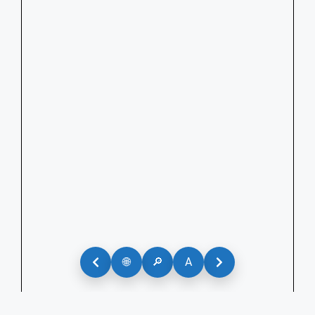
🌐
🔎
A