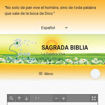
Saltar
"No solo de pan vive el hombre, sino de toda palabra
al
que sale de la boca de Dios."
contenido
Elegir
un
idioma
SAGRADA BIBLIA
La Palabra Viva
🌙
Menú