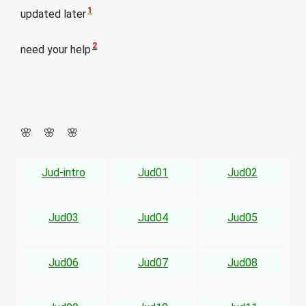
1
updated later
2
need your help
🌸 🌸 🌸
Jud-intro
Jud01
Jud02
Jud03
Jud04
Jud05
Jud06
Jud07
Jud08