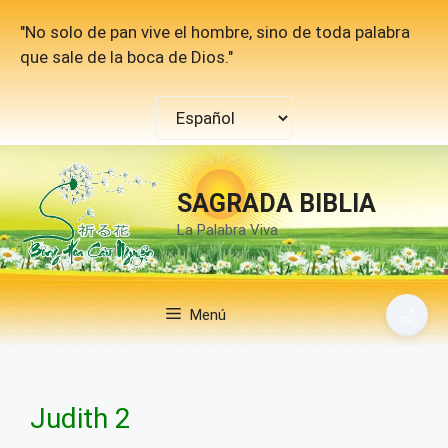
Saltar
"No solo de pan vive el hombre, sino de toda palabra
al
que sale de la boca de Dios."
contenido
Elegir
un
idioma
SAGRADA BIBLIA
La Palabra Viva
🌙
Menú
Judith 2