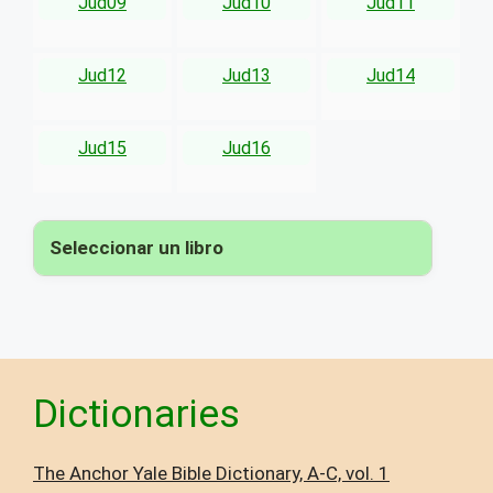
Jud09
Jud10
Jud11
Jud12
Jud13
Jud14
Jud15
Jud16
Seleccionar un libro
▾
Dictionaries
The Anchor Yale Bible Dictionary, A-C, vol. 1