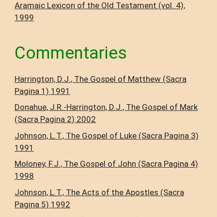
Aramaic Lexicon of the Old Testament (vol. 4),
1999
Commentaries
Harrington, D.J., The Gospel of Matthew (Sacra
Pagina 1) 1991
Donahue, J.R.-Harrington, D.J., The Gospel of Mark
(Sacra Pagina 2) 2002
Johnson, L.T., The Gospel of Luke (Sacra Pagina 3)
1991
Moloney, F.J., The Gospel of John (Sacra Pagina 4)
1998
Johnson, L.T., The Acts of the Apostles (Sacra
Pagina 5) 1992