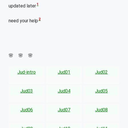
1
updated later
2
need your help
🌸 🌸 🌸
Jud-intro
Jud01
Jud02
Jud03
Jud04
Jud05
Jud06
Jud07
Jud08