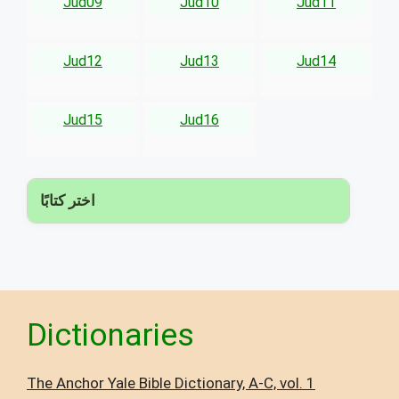
Jud09
Jud10
Jud11
Jud12
Jud13
Jud14
Jud15
Jud16
▾
اختر كتابًا
Dictionaries
The Anchor Yale Bible Dictionary, A-C, vol. 1