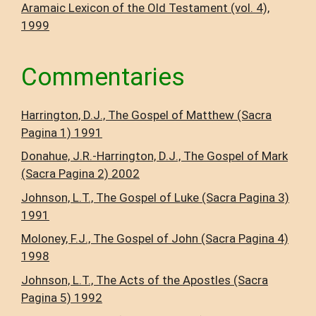
Aramaic Lexicon of the Old Testament (vol. 4),
1999
Commentaries
Harrington, D.J., The Gospel of Matthew (Sacra
Pagina 1) 1991
Donahue, J.R.-Harrington, D.J., The Gospel of Mark
(Sacra Pagina 2) 2002
Johnson, L.T., The Gospel of Luke (Sacra Pagina 3)
1991
Moloney, F.J., The Gospel of John (Sacra Pagina 4)
1998
Johnson, L.T., The Acts of the Apostles (Sacra
Pagina 5) 1992