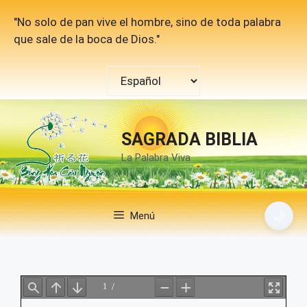
Saltar
"No solo de pan vive el hombre, sino de toda palabra
al
que sale de la boca de Dios."
contenido
Elegir
un
idioma
SAGRADA BIBLIA
La Palabra Viva
🌙
Menú