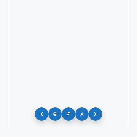
🌐
🔎
A