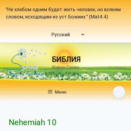
Перейти
"Не хлебом одним будет жить человек, но всяким
к
словом, исходящим из уст Божиих." (Mat4:4)
содержимому
Выбрать
язык
БИБЛИЯ
Живое Слово
🌙
Меню
Nehemiah 10