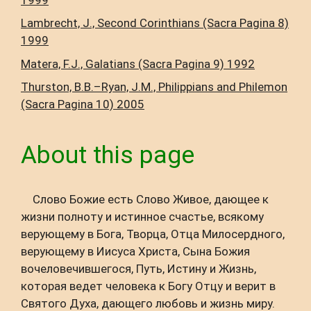
Lambrecht, J., Second Corinthians (Sacra Pagina 8)
1999
Matera, F.J., Galatians (Sacra Pagina 9) 1992
Thurston, B.B.–Ryan, J.M., Philippians and Philemon
(Sacra Pagina 10) 2005
About this page
Слово Божие есть Слово Живое, дающее к
жизни полноту и истинное счастье, всякому
верующему в Бога, Творца, Отца Милосердного,
верующему в Иисуса Христа, Сына Божия
вочеловечившегося, Путь, Истину и Жизнь,
которая ведет человека к Богу Отцу и верит в
Святого Духа, дающего любовь и жизнь миру.