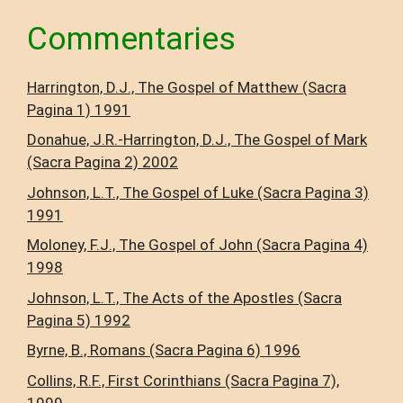
Commentaries
Harrington, D.J., The Gospel of Matthew (Sacra
Pagina 1) 1991
Donahue, J.R.-Harrington, D.J., The Gospel of Mark
(Sacra Pagina 2) 2002
Johnson, L.T., The Gospel of Luke (Sacra Pagina 3)
1991
Moloney, F.J., The Gospel of John (Sacra Pagina 4)
1998
Johnson, L.T., The Acts of the Apostles (Sacra
Pagina 5) 1992
Byrne, B., Romans (Sacra Pagina 6) 1996
Collins, R.F., First Corinthians (Sacra Pagina 7),
1999