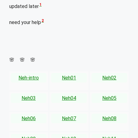
1
updated later
2
need your help
🌸 🌸 🌸
Neh-intro
Neh01
Neh02
Neh03
Neh04
Neh05
Neh06
Neh07
Neh08